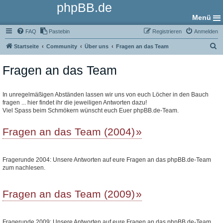
phpBB.de
Menü
FAQ
Pastebin
Registrieren
Anmelden
S
Startseite
Community
Über uns
Fragen an das Team
u
Fragen an das Team
c
h
e
In unregelmäßigen Abständen lassen wir uns von euch Löcher in den Bauch
fragen ... hier findet ihr die jeweiligen Antworten dazu!
Viel Spass beim Schmökern wünscht euch Euer phpBB.de-Team.
Fragen an das Team (2004)
Fragerunde 2004: Unsere Antworten auf eure Fragen an das phpBB.de-Team
zum nachlesen.
Fragen an das Team (2009)
Fragerunde 2009: Unsere Antworten auf eure Fragen an das phpBB.de-Team