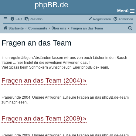
phpBB.de
Menü
FAQ
Pastebin
Registrieren
Anmelden
S
Startseite
Community
Über uns
Fragen an das Team
u
Fragen an das Team
c
h
e
In unregelmäßigen Abständen lassen wir uns von euch Löcher in den Bauch
fragen ... hier findet ihr die jeweiligen Antworten dazu!
Viel Spass beim Schmökern wünscht euch Euer phpBB.de-Team.
Fragen an das Team (2004)
Fragerunde 2004: Unsere Antworten auf eure Fragen an das phpBB.de-Team
zum nachlesen.
Fragen an das Team (2009)
Fragerunde 2009: Unsere Antworten auf eure Fragen an das phpBB.de-Team