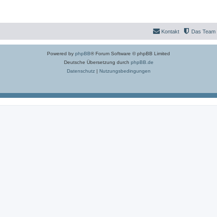
Kontakt
Das Team
Powered by
phpBB
® Forum Software © phpBB Limited
Deutsche Übersetzung durch
phpBB.de
Datenschutz
|
Nutzungsbedingungen