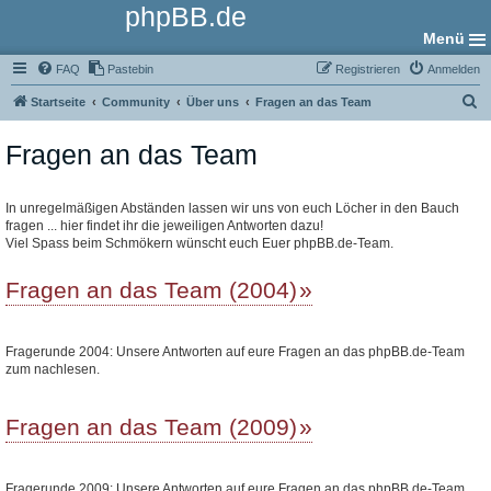
phpBB.de
Menü
FAQ
Pastebin
Registrieren
Anmelden
S
Startseite
Community
Über uns
Fragen an das Team
u
Fragen an das Team
c
h
e
In unregelmäßigen Abständen lassen wir uns von euch Löcher in den Bauch
fragen ... hier findet ihr die jeweiligen Antworten dazu!
Viel Spass beim Schmökern wünscht euch Euer phpBB.de-Team.
Fragen an das Team (2004)
Fragerunde 2004: Unsere Antworten auf eure Fragen an das phpBB.de-Team
zum nachlesen.
Fragen an das Team (2009)
Fragerunde 2009: Unsere Antworten auf eure Fragen an das phpBB.de-Team