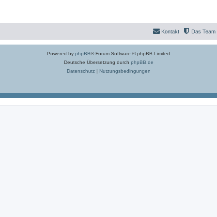
Kontakt
Das Team
Powered by
phpBB
® Forum Software © phpBB Limited
Deutsche Übersetzung durch
phpBB.de
Datenschutz
|
Nutzungsbedingungen