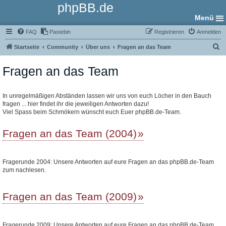
phpBB.de
Menü
FAQ
Pastebin
Registrieren
Anmelden
S
Startseite
Community
Über uns
Fragen an das Team
u
Fragen an das Team
c
h
e
In unregelmäßigen Abständen lassen wir uns von euch Löcher in den Bauch
fragen ... hier findet ihr die jeweiligen Antworten dazu!
Viel Spass beim Schmökern wünscht euch Euer phpBB.de-Team.
Fragen an das Team (2004)
Fragerunde 2004: Unsere Antworten auf eure Fragen an das phpBB.de-Team
zum nachlesen.
Fragen an das Team (2009)
Fragerunde 2009: Unsere Antworten auf eure Fragen an das phpBB.de-Team