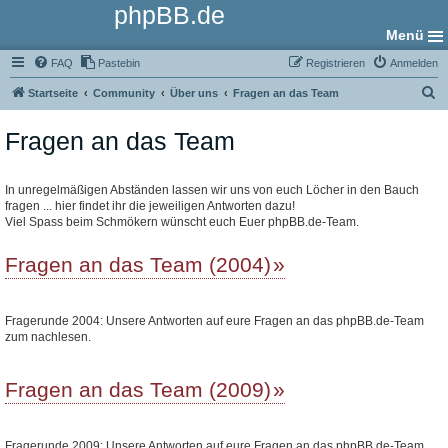
phpBB.de
Menü
FAQ
Pastebin
Registrieren
Anmelden
S
Startseite
Community
Über uns
Fragen an das Team
u
Fragen an das Team
c
h
e
In unregelmäßigen Abständen lassen wir uns von euch Löcher in den Bauch
fragen ... hier findet ihr die jeweiligen Antworten dazu!
Viel Spass beim Schmökern wünscht euch Euer phpBB.de-Team.
Fragen an das Team (2004)
Fragerunde 2004: Unsere Antworten auf eure Fragen an das phpBB.de-Team
zum nachlesen.
Fragen an das Team (2009)
Fragerunde 2009: Unsere Antworten auf eure Fragen an das phpBB.de-Team