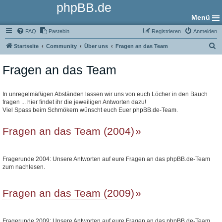
phpBB.de
Menü
FAQ
Pastebin
Registrieren
Anmelden
S
Startseite
Community
Über uns
Fragen an das Team
u
Fragen an das Team
c
h
e
In unregelmäßigen Abständen lassen wir uns von euch Löcher in den Bauch
fragen ... hier findet ihr die jeweiligen Antworten dazu!
Viel Spass beim Schmökern wünscht euch Euer phpBB.de-Team.
Fragen an das Team (2004)
Fragerunde 2004: Unsere Antworten auf eure Fragen an das phpBB.de-Team
zum nachlesen.
Fragen an das Team (2009)
Fragerunde 2009: Unsere Antworten auf eure Fragen an das phpBB.de-Team