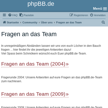
phpBB.de
Menü
FAQ
Pastebin
Registrieren
Anmelden
S
Startseite
Community
Über uns
Fragen an das Team
u
Fragen an das Team
c
h
e
In unregelmäßigen Abständen lassen wir uns von euch Löcher in den Bauch
fragen ... hier findet ihr die jeweiligen Antworten dazu!
Viel Spass beim Schmökern wünscht euch Euer phpBB.de-Team.
Fragen an das Team (2004)
Fragerunde 2004: Unsere Antworten auf eure Fragen an das phpBB.de-Team
zum nachlesen.
Fragen an das Team (2009)
Fragerunde 2009: Unsere Antworten auf eure Fragen an das phpBB.de-Team