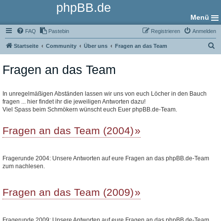
phpBB.de
Menü
FAQ
Pastebin
Registrieren
Anmelden
S
Startseite
Community
Über uns
Fragen an das Team
u
Fragen an das Team
c
h
e
In unregelmäßigen Abständen lassen wir uns von euch Löcher in den Bauch
fragen ... hier findet ihr die jeweiligen Antworten dazu!
Viel Spass beim Schmökern wünscht euch Euer phpBB.de-Team.
Fragen an das Team (2004)
Fragerunde 2004: Unsere Antworten auf eure Fragen an das phpBB.de-Team
zum nachlesen.
Fragen an das Team (2009)
Fragerunde 2009: Unsere Antworten auf eure Fragen an das phpBB.de-Team