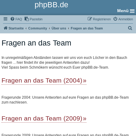
phpBB.de
Menü
FAQ
Pastebin
Registrieren
Anmelden
S
Startseite
Community
Über uns
Fragen an das Team
u
Fragen an das Team
c
h
e
In unregelmäßigen Abständen lassen wir uns von euch Löcher in den Bauch
fragen ... hier findet ihr die jeweiligen Antworten dazu!
Viel Spass beim Schmökern wünscht euch Euer phpBB.de-Team.
Fragen an das Team (2004)
Fragerunde 2004: Unsere Antworten auf eure Fragen an das phpBB.de-Team
zum nachlesen.
Fragen an das Team (2009)
Fragerunde 2009: Unsere Antworten auf eure Fragen an das phpBB.de-Team