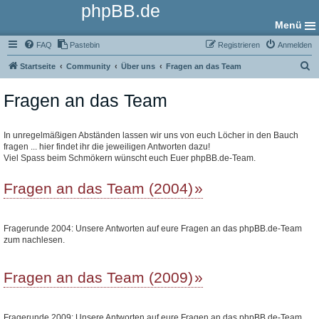
phpBB.de
Menü
FAQ
Pastebin
Registrieren
Anmelden
S
Startseite
Community
Über uns
Fragen an das Team
u
Fragen an das Team
c
h
e
In unregelmäßigen Abständen lassen wir uns von euch Löcher in den Bauch
fragen ... hier findet ihr die jeweiligen Antworten dazu!
Viel Spass beim Schmökern wünscht euch Euer phpBB.de-Team.
Fragen an das Team (2004)
Fragerunde 2004: Unsere Antworten auf eure Fragen an das phpBB.de-Team
zum nachlesen.
Fragen an das Team (2009)
Fragerunde 2009: Unsere Antworten auf eure Fragen an das phpBB.de-Team