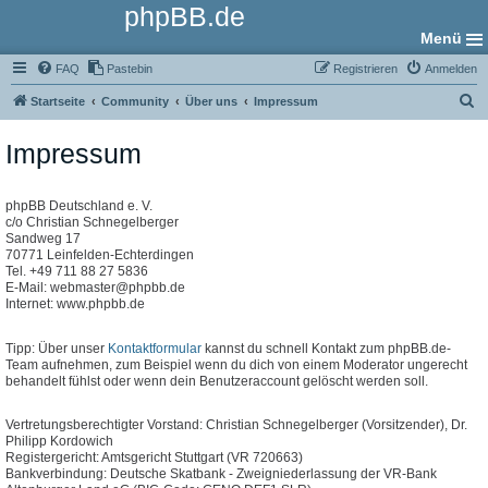
phpBB.de
Menü
FAQ
Pastebin
Registrieren
Anmelden
S
Startseite
Community
Über uns
Impressum
u
Impressum
c
h
e
phpBB Deutschland e. V.
c/o Christian Schnegelberger
Sandweg 17
70771 Leinfelden-Echterdingen
Tel. +49 711 88 27 5836
E-Mail: webmaster@phpbb.de
Internet: www.phpbb.de
Tipp: Über unser
Kontaktformular
kannst du schnell Kontakt zum phpBB.de-
Team aufnehmen, zum Beispiel wenn du dich von einem Moderator ungerecht
behandelt fühlst oder wenn dein Benutzeraccount gelöscht werden soll.
Vertretungsberechtigter Vorstand: Christian Schnegelberger (Vorsitzender), Dr.
Philipp Kordowich
Registergericht: Amtsgericht Stuttgart (VR 720663)
Bankverbindung: Deutsche Skatbank - Zweigniederlassung der VR-Bank