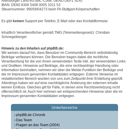
Altenburger Land eG (BIC-Code: GENO DEF1 SLR)
IBAN: DE60 8306 5408 0005 3311 53
Steuernummer: 99059/04273 beim FA Stuttgart-Körperschaften
Es gibt
keinen
Support per Telefon, E-Mail oder das Kontaktformular.
Inhaltlich Verantwortlicher gemäß TMG (Telemediengesetz): Christian
Schnegelberger
Hinweis zu den Inhalten auf phpBB.de:
Wir weisen darauf hin, dass Benutzer im Community-Bereich selbstständig
Beiträge verfassen können. Die Benutzer tragen dabei die rechtliche
Verantwortung für die von ihnen verwendeten Texte inkl. der verwendeten Links
und Grafiken. Hinweise auf Beiträge, die eine rechtswidrige Handlung oder
Information beinhalten, nehmen wir über die Melde-Funktion der Beiträge und
die im Impressum genannten Kontaktdaten entgegen. Externe Verweise im
redaktionellen Bereich wurden von uns zum Zeitpunkt ihrer Erstellung geprüft.
Allerdings haben wir auf eine nachträgliche Änderung der externen Inhalte
keinen Einfluss. Gleiches gilt für Fälle, in denen eine Rechtsverletzung nicht
offensichtlich ist. Auch hier nehmen wir entsprechenden Hinweise über die im
Impressum genannten Kontaktdaten entgegen.
Unterbereiche
phpBB.de-Chronik
Das Team
Fragen an das Team (2004)