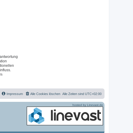
rantwortung
ation
tionellen
nfluss.
um
Impressum
Alle Cookies löschen
Alle Zeiten sind
UTC+02:00
hosted by Linevast.de