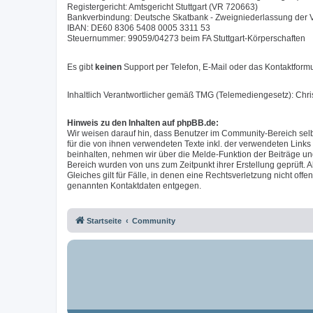
Registergericht: Amtsgericht Stuttgart (VR 720663)
Bankverbindung: Deutsche Skatbank - Zweigniederlassung der
IBAN: DE60 8306 5408 0005 3311 53
Steuernummer: 99059/04273 beim FA Stuttgart-Körperschaften
Es gibt
keinen
Support per Telefon, E-Mail oder das Kontaktformu
Inhaltlich Verantwortlicher gemäß TMG (Telemediengesetz): Chr
Hinweis zu den Inhalten auf phpBB.de:
Wir weisen darauf hin, dass Benutzer im Community-Bereich selb
für die von ihnen verwendeten Texte inkl. der verwendeten Links
beinhalten, nehmen wir über die Melde-Funktion der Beiträge u
Bereich wurden von uns zum Zeitpunkt ihrer Erstellung geprüft. A
Gleiches gilt für Fälle, in denen eine Rechtsverletzung nicht of
genannten Kontaktdaten entgegen.
Startseite
Community