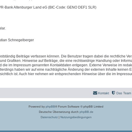
 VR-Bank Altenburger Land eG (BIC-Code: GENO DEF1 SLR)
lar.
istian Schnegelberger
stständig Beiträge verfassen können. Die Benutzer tragen dabei die rechtliche Ve
 und Grafiken. Hinweise auf Beiträge, die eine rechtswidrige Handlung oder Inform
nd die im Impressum genannten Kontaktdaten entgegen. Externe Verweise im redak
llerdings haben wir auf eine nachträgliche Änderung der externen Inhalte keinen Ei
fensichtlich ist. Auch hier nehmen wir entsprechenden Hinweise über die im Impress
Kontakt
Das Team
Powered by
phpBB
® Forum Software © phpBB Limited
Deutsche Übersetzung durch
phpBB.de
Datenschutz
|
Nutzungsbedingungen