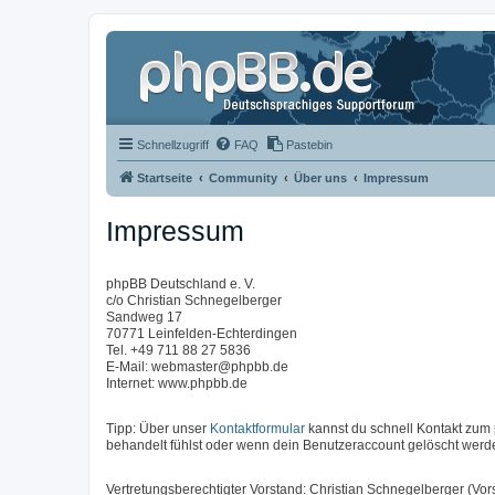
Schnellzugriff
FAQ
Pastebin
Startseite
Community
Über uns
Impressum
Impressum
phpBB Deutschland e. V.
c/o Christian Schnegelberger
Sandweg 17
70771 Leinfelden-Echterdingen
Tel. +49 711 88 27 5836
E-Mail: webmaster@phpbb.de
Internet: www.phpbb.de
Tipp: Über unser
Kontaktformular
kannst du schnell Kontakt zu
behandelt fühlst oder wenn dein Benutzeraccount gelöscht werde
Vertretungsberechtigter Vorstand: Christian Schnegelberger (Vors