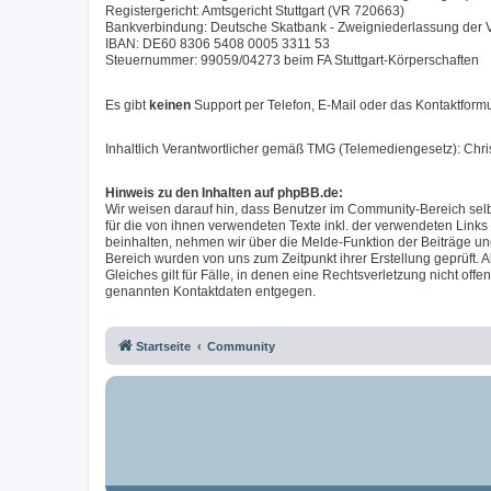
Registergericht: Amtsgericht Stuttgart (VR 720663)
Bankverbindung: Deutsche Skatbank - Zweigniederlassung der
IBAN: DE60 8306 5408 0005 3311 53
Steuernummer: 99059/04273 beim FA Stuttgart-Körperschaften
Es gibt
keinen
Support per Telefon, E-Mail oder das Kontaktformu
Inhaltlich Verantwortlicher gemäß TMG (Telemediengesetz): Chr
Hinweis zu den Inhalten auf phpBB.de:
Wir weisen darauf hin, dass Benutzer im Community-Bereich selb
für die von ihnen verwendeten Texte inkl. der verwendeten Links
beinhalten, nehmen wir über die Melde-Funktion der Beiträge u
Bereich wurden von uns zum Zeitpunkt ihrer Erstellung geprüft. A
Gleiches gilt für Fälle, in denen eine Rechtsverletzung nicht of
genannten Kontaktdaten entgegen.
Startseite
Community