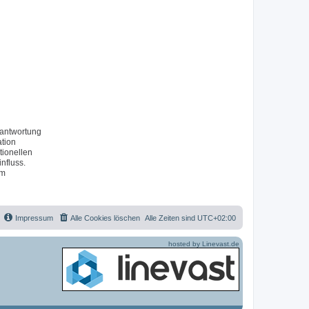
rantwortung
ation
tionellen
nfluss.
um
Impressum
Alle Cookies löschen
Alle Zeiten sind
UTC+02:00
hosted by Linevast.de