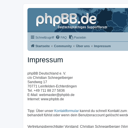
Schnellzugriff
FAQ
Pastebin
Startseite
Community
Über uns
Impressum
Impressum
phpBB Deutschland e. V.
c/o Christian Schnegelberger
Sandweg 17
70771 Leinfelden-Echterdingen
Tel. +49 711 88 27 5836
E-Mail: webmaster@phpbb.de
Internet: www.phpbb.de
Tipp: Über unser
Kontaktformular
kannst du schnell Kontakt zu
behandelt fühlst oder wenn dein Benutzeraccount gelöscht werde
Vertretungsberechtigter Vorstand: Christian Schnegelberger (Vors