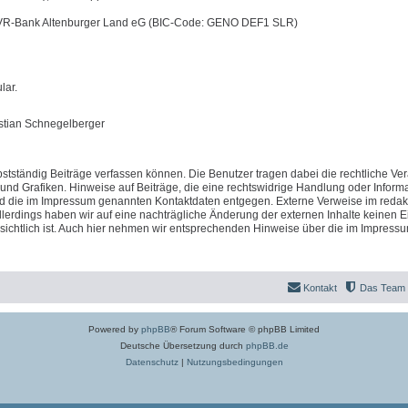
 VR-Bank Altenburger Land eG (BIC-Code: GENO DEF1 SLR)
lar.
istian Schnegelberger
stständig Beiträge verfassen können. Die Benutzer tragen dabei die rechtliche Ve
 und Grafiken. Hinweise auf Beiträge, die eine rechtswidrige Handlung oder Inform
nd die im Impressum genannten Kontaktdaten entgegen. Externe Verweise im redak
llerdings haben wir auf eine nachträgliche Änderung der externen Inhalte keinen Ei
fensichtlich ist. Auch hier nehmen wir entsprechenden Hinweise über die im Impress
Kontakt
Das Team
Powered by
phpBB
® Forum Software © phpBB Limited
Deutsche Übersetzung durch
phpBB.de
Datenschutz
|
Nutzungsbedingungen