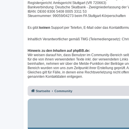
Registergericht: Amtsgericht Stuttgart (VR 720663)
Bankverbindung: Deutsche Skatbank - Zweigniederlassung der
IBAN: DE60 8306 5408 0005 3311 53
Steuernummer: 99059/04273 beim FA Stuttgart-Körperschaften
Es gibt
keinen
Support per Telefon, E-Mail oder das Kontaktformu
Inhaltlich Verantwortlicher gemäß TMG (Telemediengesetz): Chr
Hinweis zu den Inhalten auf phpBB.de:
Wir weisen darauf hin, dass Benutzer im Community-Bereich selb
für die von ihnen verwendeten Texte inkl. der verwendeten Links
beinhalten, nehmen wir über die Melde-Funktion der Beiträge u
Bereich wurden von uns zum Zeitpunkt ihrer Erstellung geprüft. A
Gleiches gilt für Fälle, in denen eine Rechtsverletzung nicht of
genannten Kontaktdaten entgegen.
Startseite
Community