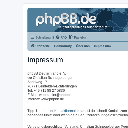
Schnellzugriff
FAQ
Pastebin
Startseite
Community
Über uns
Impressum
Impressum
phpBB Deutschland e. V.
c/o Christian Schnegelberger
Sandweg 17
70771 Leinfelden-Echterdingen
Tel. +49 711 88 27 5836
E-Mail: webmaster@phpbb.de
Internet: www.phpbb.de
Tipp: Über unser
Kontaktformular
kannst du schnell Kontakt zu
behandelt fühlst oder wenn dein Benutzeraccount gelöscht werde
Vertretungsberechtigter Vorstand: Christian Schnegelberger (Vors