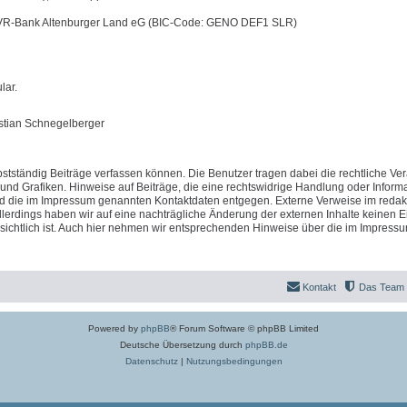
 VR-Bank Altenburger Land eG (BIC-Code: GENO DEF1 SLR)
lar.
istian Schnegelberger
stständig Beiträge verfassen können. Die Benutzer tragen dabei die rechtliche Ve
 und Grafiken. Hinweise auf Beiträge, die eine rechtswidrige Handlung oder Inform
nd die im Impressum genannten Kontaktdaten entgegen. Externe Verweise im redak
llerdings haben wir auf eine nachträgliche Änderung der externen Inhalte keinen Ei
fensichtlich ist. Auch hier nehmen wir entsprechenden Hinweise über die im Impress
Kontakt
Das Team
Powered by
phpBB
® Forum Software © phpBB Limited
Deutsche Übersetzung durch
phpBB.de
Datenschutz
|
Nutzungsbedingungen