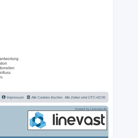
rantwortung
ation
tionellen
nfluss.
um
Impressum
Alle Cookies löschen
Alle Zeiten sind
UTC+02:00
hosted by Linevast.de