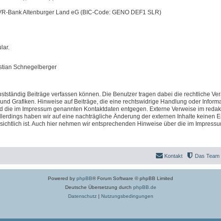
 VR-Bank Altenburger Land eG (BIC-Code: GENO DEF1 SLR)
lar.
istian Schnegelberger
stständig Beiträge verfassen können. Die Benutzer tragen dabei die rechtliche Ve
 und Grafiken. Hinweise auf Beiträge, die eine rechtswidrige Handlung oder Inform
nd die im Impressum genannten Kontaktdaten entgegen. Externe Verweise im redak
llerdings haben wir auf eine nachträgliche Änderung der externen Inhalte keinen Ei
fensichtlich ist. Auch hier nehmen wir entsprechenden Hinweise über die im Impress
Kontakt
Das Team
Powered by
phpBB
® Forum Software © phpBB Limited
Deutsche Übersetzung durch
phpBB.de
Datenschutz
|
Nutzungsbedingungen