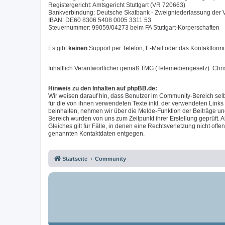
Registergericht: Amtsgericht Stuttgart (VR 720663)
Bankverbindung: Deutsche Skatbank - Zweigniederlassung der
IBAN: DE60 8306 5408 0005 3311 53
Steuernummer: 99059/04273 beim FA Stuttgart-Körperschaften
Es gibt
keinen
Support per Telefon, E-Mail oder das Kontaktformu
Inhaltlich Verantwortlicher gemäß TMG (Telemediengesetz): Chr
Hinweis zu den Inhalten auf phpBB.de:
Wir weisen darauf hin, dass Benutzer im Community-Bereich selb
für die von ihnen verwendeten Texte inkl. der verwendeten Links
beinhalten, nehmen wir über die Melde-Funktion der Beiträge u
Bereich wurden von uns zum Zeitpunkt ihrer Erstellung geprüft. A
Gleiches gilt für Fälle, in denen eine Rechtsverletzung nicht of
genannten Kontaktdaten entgegen.
Startseite
Community