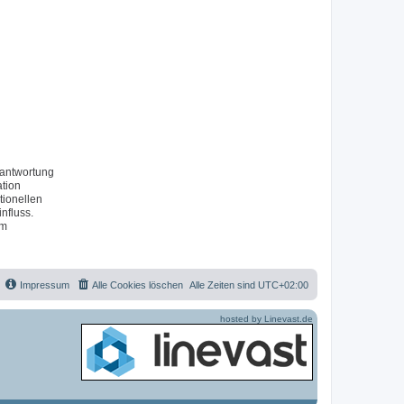
rantwortung
ation
tionellen
nfluss.
um
Impressum
Alle Cookies löschen
Alle Zeiten sind
UTC+02:00
hosted by Linevast.de