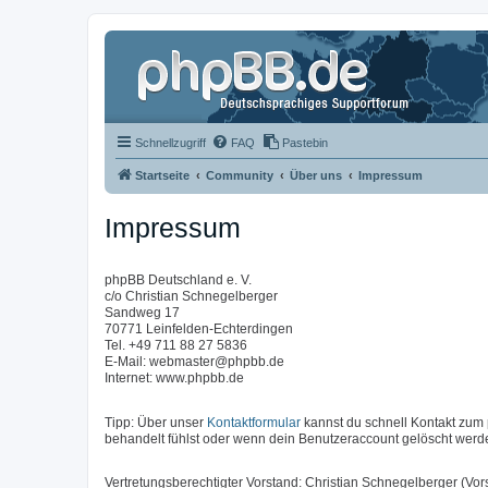
Schnellzugriff
FAQ
Pastebin
Startseite
Community
Über uns
Impressum
Impressum
phpBB Deutschland e. V.
c/o Christian Schnegelberger
Sandweg 17
70771 Leinfelden-Echterdingen
Tel. +49 711 88 27 5836
E-Mail: webmaster@phpbb.de
Internet: www.phpbb.de
Tipp: Über unser
Kontaktformular
kannst du schnell Kontakt zu
behandelt fühlst oder wenn dein Benutzeraccount gelöscht werde
Vertretungsberechtigter Vorstand: Christian Schnegelberger (Vors