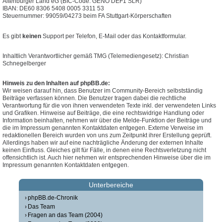
Altenburger Land eG (BIC-Code: GENO DEF1 SLR)
IBAN: DE60 8306 5408 0005 3311 53
Steuernummer: 99059/04273 beim FA Stuttgart-Körperschaften
Es gibt
keinen
Support per Telefon, E-Mail oder das Kontaktformular.
Inhaltlich Verantwortlicher gemäß TMG (Telemediengesetz): Christian
Schnegelberger
Hinweis zu den Inhalten auf phpBB.de:
Wir weisen darauf hin, dass Benutzer im Community-Bereich selbstständig
Beiträge verfassen können. Die Benutzer tragen dabei die rechtliche
Verantwortung für die von ihnen verwendeten Texte inkl. der verwendeten Links
und Grafiken. Hinweise auf Beiträge, die eine rechtswidrige Handlung oder
Information beinhalten, nehmen wir über die Melde-Funktion der Beiträge und
die im Impressum genannten Kontaktdaten entgegen. Externe Verweise im
redaktionellen Bereich wurden von uns zum Zeitpunkt ihrer Erstellung geprüft.
Allerdings haben wir auf eine nachträgliche Änderung der externen Inhalte
keinen Einfluss. Gleiches gilt für Fälle, in denen eine Rechtsverletzung nicht
offensichtlich ist. Auch hier nehmen wir entsprechenden Hinweise über die im
Impressum genannten Kontaktdaten entgegen.
Unterbereiche
phpBB.de-Chronik
Das Team
Fragen an das Team (2004)