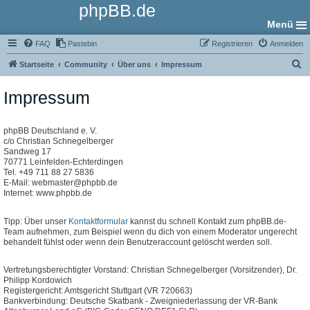
phpBB.de
Menü
FAQ
Pastebin
Registrieren
Anmelden
S
Startseite
Community
Über uns
Impressum
u
Impressum
c
h
e
phpBB Deutschland e. V.
c/o Christian Schnegelberger
Sandweg 17
70771 Leinfelden-Echterdingen
Tel. +49 711 88 27 5836
E-Mail: webmaster@phpbb.de
Internet: www.phpbb.de
Tipp: Über unser
Kontaktformular
kannst du schnell Kontakt zum phpBB.de-
Team aufnehmen, zum Beispiel wenn du dich von einem Moderator ungerecht
behandelt fühlst oder wenn dein Benutzeraccount gelöscht werden soll.
Vertretungsberechtigter Vorstand: Christian Schnegelberger (Vorsitzender), Dr.
Philipp Kordowich
Registergericht: Amtsgericht Stuttgart (VR 720663)
Bankverbindung: Deutsche Skatbank - Zweigniederlassung der VR-Bank