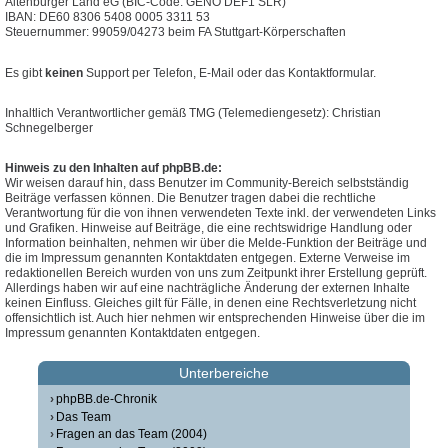
Altenburger Land eG (BIC-Code: GENO DEF1 SLR)
IBAN: DE60 8306 5408 0005 3311 53
Steuernummer: 99059/04273 beim FA Stuttgart-Körperschaften
Es gibt
keinen
Support per Telefon, E-Mail oder das Kontaktformular.
Inhaltlich Verantwortlicher gemäß TMG (Telemediengesetz): Christian
Schnegelberger
Hinweis zu den Inhalten auf phpBB.de:
Wir weisen darauf hin, dass Benutzer im Community-Bereich selbstständig
Beiträge verfassen können. Die Benutzer tragen dabei die rechtliche
Verantwortung für die von ihnen verwendeten Texte inkl. der verwendeten Links
und Grafiken. Hinweise auf Beiträge, die eine rechtswidrige Handlung oder
Information beinhalten, nehmen wir über die Melde-Funktion der Beiträge und
die im Impressum genannten Kontaktdaten entgegen. Externe Verweise im
redaktionellen Bereich wurden von uns zum Zeitpunkt ihrer Erstellung geprüft.
Allerdings haben wir auf eine nachträgliche Änderung der externen Inhalte
keinen Einfluss. Gleiches gilt für Fälle, in denen eine Rechtsverletzung nicht
offensichtlich ist. Auch hier nehmen wir entsprechenden Hinweise über die im
Impressum genannten Kontaktdaten entgegen.
Unterbereiche
phpBB.de-Chronik
Das Team
Fragen an das Team (2004)