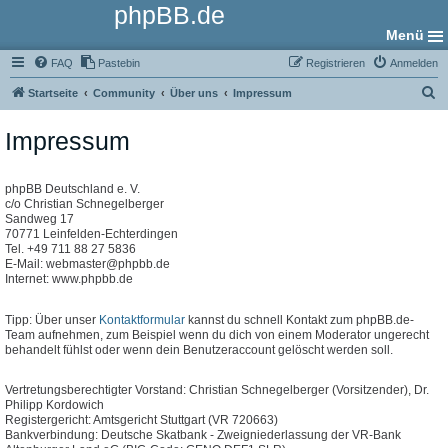
phpBB.de
Menü
FAQ
Pastebin
Registrieren
Anmelden
S
Startseite
Community
Über uns
Impressum
u
Impressum
c
h
e
phpBB Deutschland e. V.
c/o Christian Schnegelberger
Sandweg 17
70771 Leinfelden-Echterdingen
Tel. +49 711 88 27 5836
E-Mail: webmaster@phpbb.de
Internet: www.phpbb.de
Tipp: Über unser
Kontaktformular
kannst du schnell Kontakt zum phpBB.de-
Team aufnehmen, zum Beispiel wenn du dich von einem Moderator ungerecht
behandelt fühlst oder wenn dein Benutzeraccount gelöscht werden soll.
Vertretungsberechtigter Vorstand: Christian Schnegelberger (Vorsitzender), Dr.
Philipp Kordowich
Registergericht: Amtsgericht Stuttgart (VR 720663)
Bankverbindung: Deutsche Skatbank - Zweigniederlassung der VR-Bank