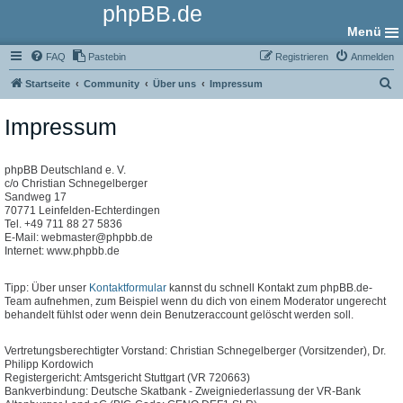
phpBB.de
Menü
FAQ
Pastebin
Registrieren
Anmelden
S
Startseite
Community
Über uns
Impressum
u
Impressum
c
h
e
phpBB Deutschland e. V.
c/o Christian Schnegelberger
Sandweg 17
70771 Leinfelden-Echterdingen
Tel. +49 711 88 27 5836
E-Mail: webmaster@phpbb.de
Internet: www.phpbb.de
Tipp: Über unser
Kontaktformular
kannst du schnell Kontakt zum phpBB.de-
Team aufnehmen, zum Beispiel wenn du dich von einem Moderator ungerecht
behandelt fühlst oder wenn dein Benutzeraccount gelöscht werden soll.
Vertretungsberechtigter Vorstand: Christian Schnegelberger (Vorsitzender), Dr.
Philipp Kordowich
Registergericht: Amtsgericht Stuttgart (VR 720663)
Bankverbindung: Deutsche Skatbank - Zweigniederlassung der VR-Bank