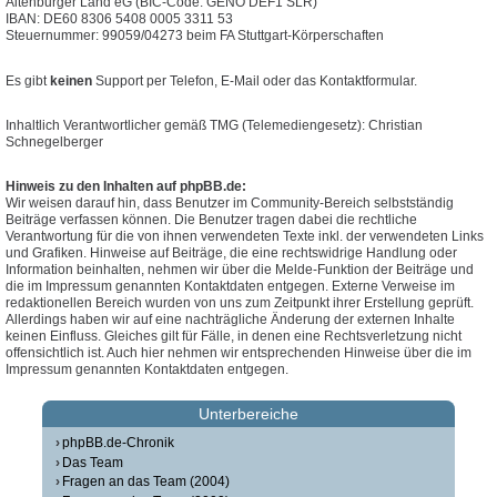
Altenburger Land eG (BIC-Code: GENO DEF1 SLR)
IBAN: DE60 8306 5408 0005 3311 53
Steuernummer: 99059/04273 beim FA Stuttgart-Körperschaften
Es gibt
keinen
Support per Telefon, E-Mail oder das Kontaktformular.
Inhaltlich Verantwortlicher gemäß TMG (Telemediengesetz): Christian
Schnegelberger
Hinweis zu den Inhalten auf phpBB.de:
Wir weisen darauf hin, dass Benutzer im Community-Bereich selbstständig
Beiträge verfassen können. Die Benutzer tragen dabei die rechtliche
Verantwortung für die von ihnen verwendeten Texte inkl. der verwendeten Links
und Grafiken. Hinweise auf Beiträge, die eine rechtswidrige Handlung oder
Information beinhalten, nehmen wir über die Melde-Funktion der Beiträge und
die im Impressum genannten Kontaktdaten entgegen. Externe Verweise im
redaktionellen Bereich wurden von uns zum Zeitpunkt ihrer Erstellung geprüft.
Allerdings haben wir auf eine nachträgliche Änderung der externen Inhalte
keinen Einfluss. Gleiches gilt für Fälle, in denen eine Rechtsverletzung nicht
offensichtlich ist. Auch hier nehmen wir entsprechenden Hinweise über die im
Impressum genannten Kontaktdaten entgegen.
Unterbereiche
phpBB.de-Chronik
Das Team
Fragen an das Team (2004)