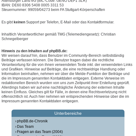
Altenburger Land eG (BIC-Code: GENO DEF1 SLR)
IBAN: DE60 8306 5408 0005 3311 53
Steuernummer: 99059/04273 beim FA Stuttgart-Körperschaften
Es gibt
keinen
Support per Telefon, E-Mail oder das Kontaktformular.
Inhaltlich Verantwortlicher gemäß TMG (Telemediengesetz): Christian
Schnegelberger
Hinweis zu den Inhalten auf phpBB.de:
Wir weisen darauf hin, dass Benutzer im Community-Bereich selbstständig
Beiträge verfassen können. Die Benutzer tragen dabei die rechtliche
Verantwortung für die von ihnen verwendeten Texte inkl. der verwendeten Links
und Grafiken. Hinweise auf Beiträge, die eine rechtswidrige Handlung oder
Information beinhalten, nehmen wir über die Melde-Funktion der Beiträge und
die im Impressum genannten Kontaktdaten entgegen. Externe Verweise im
redaktionellen Bereich wurden von uns zum Zeitpunkt ihrer Erstellung geprüft.
Allerdings haben wir auf eine nachträgliche Änderung der externen Inhalte
keinen Einfluss. Gleiches gilt für Fälle, in denen eine Rechtsverletzung nicht
offensichtlich ist. Auch hier nehmen wir entsprechenden Hinweise über die im
Impressum genannten Kontaktdaten entgegen.
Unterbereiche
phpBB.de-Chronik
Das Team
Fragen an das Team (2004)