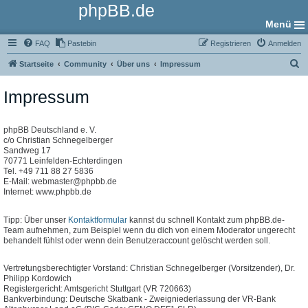
phpBB.de
Menü
FAQ
Pastebin
Registrieren
Anmelden
S
Startseite
Community
Über uns
Impressum
u
Impressum
c
h
e
phpBB Deutschland e. V.
c/o Christian Schnegelberger
Sandweg 17
70771 Leinfelden-Echterdingen
Tel. +49 711 88 27 5836
E-Mail: webmaster@phpbb.de
Internet: www.phpbb.de
Tipp: Über unser
Kontaktformular
kannst du schnell Kontakt zum phpBB.de-
Team aufnehmen, zum Beispiel wenn du dich von einem Moderator ungerecht
behandelt fühlst oder wenn dein Benutzeraccount gelöscht werden soll.
Vertretungsberechtigter Vorstand: Christian Schnegelberger (Vorsitzender), Dr.
Philipp Kordowich
Registergericht: Amtsgericht Stuttgart (VR 720663)
Bankverbindung: Deutsche Skatbank - Zweigniederlassung der VR-Bank