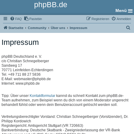
phpBB.de
Menü
FAQ
Pastebin
Registrieren
Anmelden
S
Startseite
Community
Über uns
Impressum
u
Impressum
c
h
e
phpBB Deutschland e. V.
c/o Christian Schnegelberger
Sandweg 17
70771 Leinfelden-Echterdingen
Tel. +49 711 88 27 5836
E-Mail: webmaster@phpbb.de
Internet: www.phpbb.de
Tipp: Über unser
Kontaktformular
kannst du schnell Kontakt zum phpBB.de-
Team aufnehmen, zum Beispiel wenn du dich von einem Moderator ungerecht
behandelt fühlst oder wenn dein Benutzeraccount gelöscht werden soll.
Vertretungsberechtigter Vorstand: Christian Schnegelberger (Vorsitzender), Dr.
Philipp Kordowich
Registergericht: Amtsgericht Stuttgart (VR 720663)
Bankverbindung: Deutsche Skatbank - Zweigniederlassung der VR-Bank