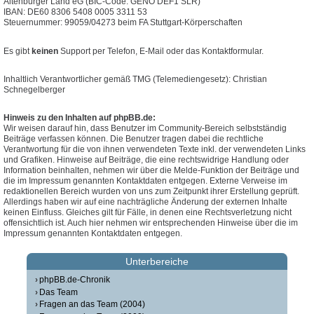
Altenburger Land eG (BIC-Code: GENO DEF1 SLR)
IBAN: DE60 8306 5408 0005 3311 53
Steuernummer: 99059/04273 beim FA Stuttgart-Körperschaften
Es gibt
keinen
Support per Telefon, E-Mail oder das Kontaktformular.
Inhaltlich Verantwortlicher gemäß TMG (Telemediengesetz): Christian
Schnegelberger
Hinweis zu den Inhalten auf phpBB.de:
Wir weisen darauf hin, dass Benutzer im Community-Bereich selbstständig
Beiträge verfassen können. Die Benutzer tragen dabei die rechtliche
Verantwortung für die von ihnen verwendeten Texte inkl. der verwendeten Links
und Grafiken. Hinweise auf Beiträge, die eine rechtswidrige Handlung oder
Information beinhalten, nehmen wir über die Melde-Funktion der Beiträge und
die im Impressum genannten Kontaktdaten entgegen. Externe Verweise im
redaktionellen Bereich wurden von uns zum Zeitpunkt ihrer Erstellung geprüft.
Allerdings haben wir auf eine nachträgliche Änderung der externen Inhalte
keinen Einfluss. Gleiches gilt für Fälle, in denen eine Rechtsverletzung nicht
offensichtlich ist. Auch hier nehmen wir entsprechenden Hinweise über die im
Impressum genannten Kontaktdaten entgegen.
Unterbereiche
phpBB.de-Chronik
Das Team
Fragen an das Team (2004)