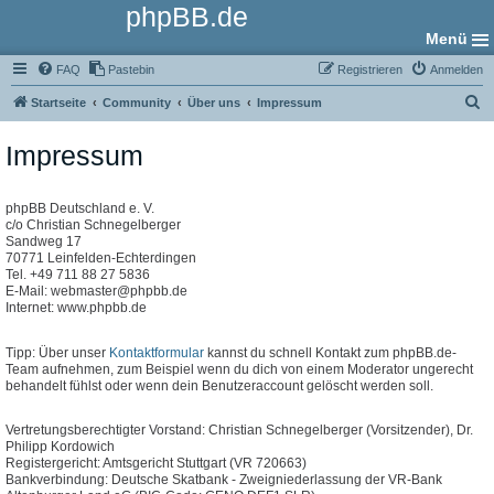
phpBB.de
Menü
FAQ
Pastebin
Registrieren
Anmelden
S
Startseite
Community
Über uns
Impressum
u
Impressum
c
h
e
phpBB Deutschland e. V.
c/o Christian Schnegelberger
Sandweg 17
70771 Leinfelden-Echterdingen
Tel. +49 711 88 27 5836
E-Mail: webmaster@phpbb.de
Internet: www.phpbb.de
Tipp: Über unser
Kontaktformular
kannst du schnell Kontakt zum phpBB.de-
Team aufnehmen, zum Beispiel wenn du dich von einem Moderator ungerecht
behandelt fühlst oder wenn dein Benutzeraccount gelöscht werden soll.
Vertretungsberechtigter Vorstand: Christian Schnegelberger (Vorsitzender), Dr.
Philipp Kordowich
Registergericht: Amtsgericht Stuttgart (VR 720663)
Bankverbindung: Deutsche Skatbank - Zweigniederlassung der VR-Bank