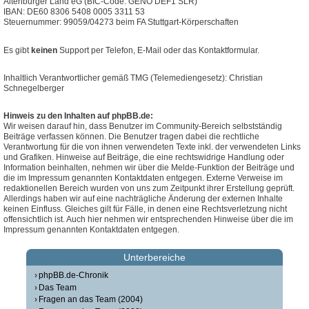
Altenburger Land eG (BIC-Code: GENO DEF1 SLR)
IBAN: DE60 8306 5408 0005 3311 53
Steuernummer: 99059/04273 beim FA Stuttgart-Körperschaften
Es gibt
keinen
Support per Telefon, E-Mail oder das Kontaktformular.
Inhaltlich Verantwortlicher gemäß TMG (Telemediengesetz): Christian
Schnegelberger
Hinweis zu den Inhalten auf phpBB.de:
Wir weisen darauf hin, dass Benutzer im Community-Bereich selbstständig
Beiträge verfassen können. Die Benutzer tragen dabei die rechtliche
Verantwortung für die von ihnen verwendeten Texte inkl. der verwendeten Links
und Grafiken. Hinweise auf Beiträge, die eine rechtswidrige Handlung oder
Information beinhalten, nehmen wir über die Melde-Funktion der Beiträge und
die im Impressum genannten Kontaktdaten entgegen. Externe Verweise im
redaktionellen Bereich wurden von uns zum Zeitpunkt ihrer Erstellung geprüft.
Allerdings haben wir auf eine nachträgliche Änderung der externen Inhalte
keinen Einfluss. Gleiches gilt für Fälle, in denen eine Rechtsverletzung nicht
offensichtlich ist. Auch hier nehmen wir entsprechenden Hinweise über die im
Impressum genannten Kontaktdaten entgegen.
Unterbereiche
phpBB.de-Chronik
Das Team
Fragen an das Team (2004)