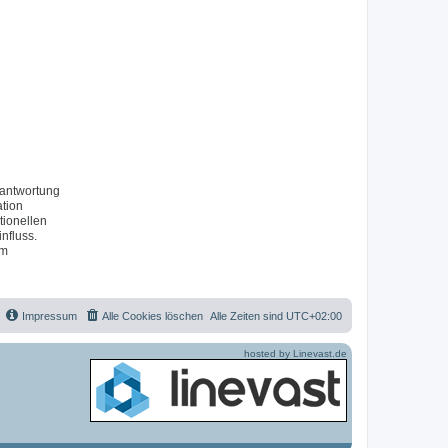
rantwortung
ation
tionellen
nfluss.
um
Impressum
Alle Cookies löschen
Alle Zeiten sind
UTC+02:00
hosted by Linevast.de