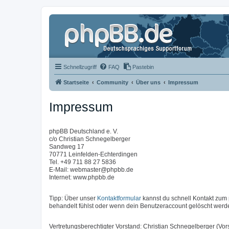
Schnellzugriff
FAQ
Pastebin
Startseite
Community
Über uns
Impressum
Impressum
phpBB Deutschland e. V.
c/o Christian Schnegelberger
Sandweg 17
70771 Leinfelden-Echterdingen
Tel. +49 711 88 27 5836
E-Mail: webmaster@phpbb.de
Internet: www.phpbb.de
Tipp: Über unser
Kontaktformular
kannst du schnell Kontakt zu
behandelt fühlst oder wenn dein Benutzeraccount gelöscht werde
Vertretungsberechtigter Vorstand: Christian Schnegelberger (Vors