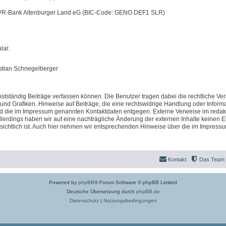
 VR-Bank Altenburger Land eG (BIC-Code: GENO DEF1 SLR)
lar.
istian Schnegelberger
stständig Beiträge verfassen können. Die Benutzer tragen dabei die rechtliche Ve
 und Grafiken. Hinweise auf Beiträge, die eine rechtswidrige Handlung oder Inform
nd die im Impressum genannten Kontaktdaten entgegen. Externe Verweise im redak
llerdings haben wir auf eine nachträgliche Änderung der externen Inhalte keinen Ei
fensichtlich ist. Auch hier nehmen wir entsprechenden Hinweise über die im Impress
Kontakt
Das Team
Powered by
phpBB
® Forum Software © phpBB Limited
Deutsche Übersetzung durch
phpBB.de
Datenschutz
|
Nutzungsbedingungen