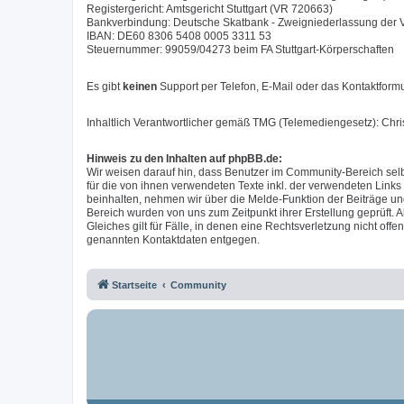
Registergericht: Amtsgericht Stuttgart (VR 720663)
Bankverbindung: Deutsche Skatbank - Zweigniederlassung der
IBAN: DE60 8306 5408 0005 3311 53
Steuernummer: 99059/04273 beim FA Stuttgart-Körperschaften
Es gibt
keinen
Support per Telefon, E-Mail oder das Kontaktformu
Inhaltlich Verantwortlicher gemäß TMG (Telemediengesetz): Chr
Hinweis zu den Inhalten auf phpBB.de:
Wir weisen darauf hin, dass Benutzer im Community-Bereich selb
für die von ihnen verwendeten Texte inkl. der verwendeten Links
beinhalten, nehmen wir über die Melde-Funktion der Beiträge u
Bereich wurden von uns zum Zeitpunkt ihrer Erstellung geprüft. A
Gleiches gilt für Fälle, in denen eine Rechtsverletzung nicht of
genannten Kontaktdaten entgegen.
Startseite
Community