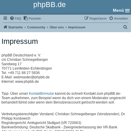
phpBB.de
Menü
FAQ
Pastebin
Registrieren
Anmelden
S
Startseite
Community
Über uns
Impressum
u
Impressum
c
h
e
phpBB Deutschland e. V.
c/o Christian Schnegelberger
Sandweg 17
70771 Leinfelden-Echterdingen
Tel. +49 711 88 27 5836
E-Mail: webmaster@phpbb.de
Internet: www.phpbb.de
Tipp: Über unser
Kontaktformular
kannst du schnell Kontakt zum phpBB.de-
Team aufnehmen, zum Beispiel wenn du dich von einem Moderator ungerecht
behandelt fühlst oder wenn dein Benutzeraccount gelöscht werden soll.
Vertretungsberechtigter Vorstand: Christian Schnegelberger (Vorsitzender), Dr.
Philipp Kordowich
Registergericht: Amtsgericht Stuttgart (VR 720663)
Bankverbindung: Deutsche Skatbank - Zweigniederlassung der VR-Bank