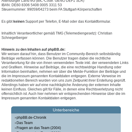
Altenburger Land eG (BIC-Code: GENO DEF1 SLR)
IBAN: DE60 8306 5408 0005 3311 53
Steuernummer: 99059/04273 beim FA Stuttgart-Körperschaften
Es gibt
keinen
Support per Telefon, E-Mail oder das Kontaktformular.
Inhaltlich Verantwortlicher gemäß TMG (Telemediengesetz): Christian
Schnegelberger
Hinweis zu den Inhalten auf phpBB.de:
Wir weisen darauf hin, dass Benutzer im Community-Bereich selbstständig
Beiträge verfassen können. Die Benutzer tragen dabei die rechtliche
Verantwortung für die von ihnen verwendeten Texte inkl. der verwendeten Links
und Grafiken. Hinweise auf Beiträge, die eine rechtswidrige Handlung oder
Information beinhalten, nehmen wir über die Melde-Funktion der Beiträge und
die im Impressum genannten Kontaktdaten entgegen. Externe Verweise im
redaktionellen Bereich wurden von uns zum Zeitpunkt ihrer Erstellung geprüft.
Allerdings haben wir auf eine nachträgliche Änderung der externen Inhalte
keinen Einfluss. Gleiches gilt für Fälle, in denen eine Rechtsverletzung nicht
offensichtlich ist. Auch hier nehmen wir entsprechenden Hinweise über die im
Impressum genannten Kontaktdaten entgegen.
Unterbereiche
phpBB.de-Chronik
Das Team
Fragen an das Team (2004)