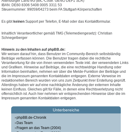
Altenburger Land eG (BIC-Code: GENO DEF1 SLR)
IBAN: DE60 8306 5408 0005 3311 53
Steuernummer: 99059/04273 beim FA Stuttgart-Körperschaften
Es gibt
keinen
Support per Telefon, E-Mail oder das Kontaktformular.
Inhaltlich Verantwortlicher gemäß TMG (Telemediengesetz): Christian
Schnegelberger
Hinweis zu den Inhalten auf phpBB.de:
Wir weisen darauf hin, dass Benutzer im Community-Bereich selbstständig
Beiträge verfassen können. Die Benutzer tragen dabei die rechtliche
Verantwortung für die von ihnen verwendeten Texte inkl. der verwendeten Links
und Grafiken. Hinweise auf Beiträge, die eine rechtswidrige Handlung oder
Information beinhalten, nehmen wir über die Melde-Funktion der Beiträge und
die im Impressum genannten Kontaktdaten entgegen. Externe Verweise im
redaktionellen Bereich wurden von uns zum Zeitpunkt ihrer Erstellung geprüft.
Allerdings haben wir auf eine nachträgliche Änderung der externen Inhalte
keinen Einfluss. Gleiches gilt für Fälle, in denen eine Rechtsverletzung nicht
offensichtlich ist. Auch hier nehmen wir entsprechenden Hinweise über die im
Impressum genannten Kontaktdaten entgegen.
Unterbereiche
phpBB.de-Chronik
Das Team
Fragen an das Team (2004)