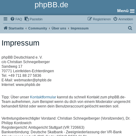
phpBB.de
Menü
FAQ
Pastebin
Registrieren
Anmelden
S
Startseite
Community
Über uns
Impressum
u
Impressum
c
h
e
phpBB Deutschland e. V.
c/o Christian Schnegelberger
Sandweg 17
70771 Leinfelden-Echterdingen
Tel. +49 711 88 27 5836
E-Mail: webmaster@phpbb.de
Internet: www.phpbb.de
Tipp: Über unser
Kontaktformular
kannst du schnell Kontakt zum phpBB.de-
Team aufnehmen, zum Beispiel wenn du dich von einem Moderator ungerecht
behandelt fühlst oder wenn dein Benutzeraccount gelöscht werden soll.
Vertretungsberechtigter Vorstand: Christian Schnegelberger (Vorsitzender), Dr.
Philipp Kordowich
Registergericht: Amtsgericht Stuttgart (VR 720663)
Bankverbindung: Deutsche Skatbank - Zweigniederlassung der VR-Bank