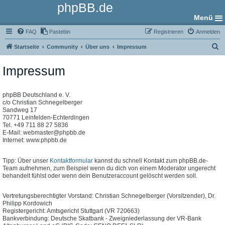
phpBB.de
Menü
FAQ
Pastebin
Registrieren
Anmelden
S
Startseite
Community
Über uns
Impressum
u
Impressum
c
h
e
phpBB Deutschland e. V.
c/o Christian Schnegelberger
Sandweg 17
70771 Leinfelden-Echterdingen
Tel. +49 711 88 27 5836
E-Mail: webmaster@phpbb.de
Internet: www.phpbb.de
Tipp: Über unser
Kontaktformular
kannst du schnell Kontakt zum phpBB.de-
Team aufnehmen, zum Beispiel wenn du dich von einem Moderator ungerecht
behandelt fühlst oder wenn dein Benutzeraccount gelöscht werden soll.
Vertretungsberechtigter Vorstand: Christian Schnegelberger (Vorsitzender), Dr.
Philipp Kordowich
Registergericht: Amtsgericht Stuttgart (VR 720663)
Bankverbindung: Deutsche Skatbank - Zweigniederlassung der VR-Bank