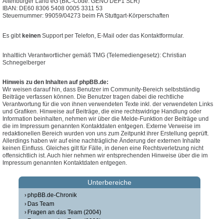
Altenburger Land eG (BIC-Code: GENO DEF1 SLR)
IBAN: DE60 8306 5408 0005 3311 53
Steuernummer: 99059/04273 beim FA Stuttgart-Körperschaften
Es gibt
keinen
Support per Telefon, E-Mail oder das Kontaktformular.
Inhaltlich Verantwortlicher gemäß TMG (Telemediengesetz): Christian
Schnegelberger
Hinweis zu den Inhalten auf phpBB.de:
Wir weisen darauf hin, dass Benutzer im Community-Bereich selbstständig
Beiträge verfassen können. Die Benutzer tragen dabei die rechtliche
Verantwortung für die von ihnen verwendeten Texte inkl. der verwendeten Links
und Grafiken. Hinweise auf Beiträge, die eine rechtswidrige Handlung oder
Information beinhalten, nehmen wir über die Melde-Funktion der Beiträge und
die im Impressum genannten Kontaktdaten entgegen. Externe Verweise im
redaktionellen Bereich wurden von uns zum Zeitpunkt ihrer Erstellung geprüft.
Allerdings haben wir auf eine nachträgliche Änderung der externen Inhalte
keinen Einfluss. Gleiches gilt für Fälle, in denen eine Rechtsverletzung nicht
offensichtlich ist. Auch hier nehmen wir entsprechenden Hinweise über die im
Impressum genannten Kontaktdaten entgegen.
Unterbereiche
phpBB.de-Chronik
Das Team
Fragen an das Team (2004)