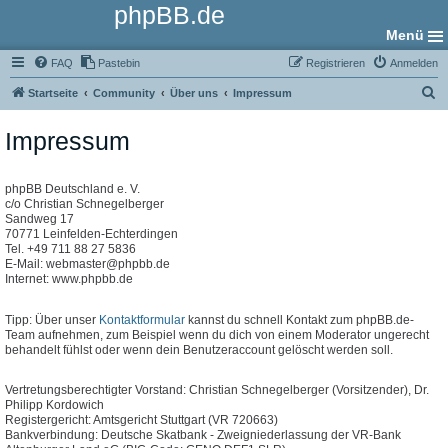
phpBB.de
Menü
FAQ
Pastebin
Registrieren
Anmelden
S
Startseite
Community
Über uns
Impressum
u
Impressum
c
h
e
phpBB Deutschland e. V.
c/o Christian Schnegelberger
Sandweg 17
70771 Leinfelden-Echterdingen
Tel. +49 711 88 27 5836
E-Mail: webmaster@phpbb.de
Internet: www.phpbb.de
Tipp: Über unser
Kontaktformular
kannst du schnell Kontakt zum phpBB.de-
Team aufnehmen, zum Beispiel wenn du dich von einem Moderator ungerecht
behandelt fühlst oder wenn dein Benutzeraccount gelöscht werden soll.
Vertretungsberechtigter Vorstand: Christian Schnegelberger (Vorsitzender), Dr.
Philipp Kordowich
Registergericht: Amtsgericht Stuttgart (VR 720663)
Bankverbindung: Deutsche Skatbank - Zweigniederlassung der VR-Bank