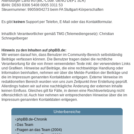
Altenburger Land eG (BIC-Code: GENO DEF1 SLR)
IBAN: DE60 8306 5408 0005 3311 53
Steuernummer: 99059/04273 beim FA Stuttgart-Körperschaften
Es gibt
keinen
Support per Telefon, E-Mail oder das Kontaktformular.
Inhaltlich Verantwortlicher gemäß TMG (Telemediengesetz): Christian
Schnegelberger
Hinweis zu den Inhalten auf phpBB.de:
Wir weisen darauf hin, dass Benutzer im Community-Bereich selbstständig
Beiträge verfassen können. Die Benutzer tragen dabei die rechtliche
Verantwortung für die von ihnen verwendeten Texte inkl. der verwendeten Links
und Grafiken. Hinweise auf Beiträge, die eine rechtswidrige Handlung oder
Information beinhalten, nehmen wir über die Melde-Funktion der Beiträge und
die im Impressum genannten Kontaktdaten entgegen. Externe Verweise im
redaktionellen Bereich wurden von uns zum Zeitpunkt ihrer Erstellung geprüft.
Allerdings haben wir auf eine nachträgliche Änderung der externen Inhalte
keinen Einfluss. Gleiches gilt für Fälle, in denen eine Rechtsverletzung nicht
offensichtlich ist. Auch hier nehmen wir entsprechenden Hinweise über die im
Impressum genannten Kontaktdaten entgegen.
Unterbereiche
phpBB.de-Chronik
Das Team
Fragen an das Team (2004)