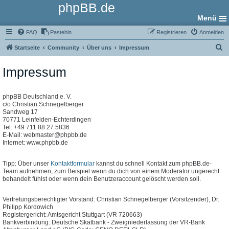
phpBB.de
Menü
FAQ
Pastebin
Registrieren
Anmelden
S
Startseite
Community
Über uns
Impressum
u
Impressum
c
h
e
phpBB Deutschland e. V.
c/o Christian Schnegelberger
Sandweg 17
70771 Leinfelden-Echterdingen
Tel. +49 711 88 27 5836
E-Mail: webmaster@phpbb.de
Internet: www.phpbb.de
Tipp: Über unser
Kontaktformular
kannst du schnell Kontakt zum phpBB.de-
Team aufnehmen, zum Beispiel wenn du dich von einem Moderator ungerecht
behandelt fühlst oder wenn dein Benutzeraccount gelöscht werden soll.
Vertretungsberechtigter Vorstand: Christian Schnegelberger (Vorsitzender), Dr.
Philipp Kordowich
Registergericht: Amtsgericht Stuttgart (VR 720663)
Bankverbindung: Deutsche Skatbank - Zweigniederlassung der VR-Bank