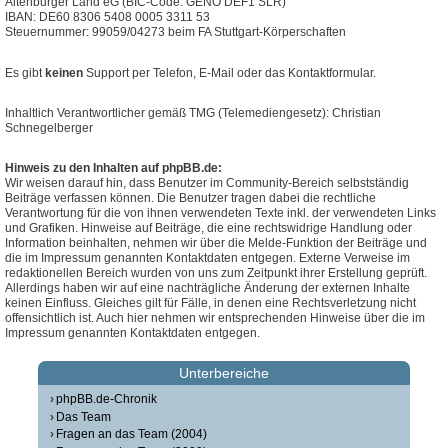
Altenburger Land eG (BIC-Code: GENO DEF1 SLR)
IBAN: DE60 8306 5408 0005 3311 53
Steuernummer: 99059/04273 beim FA Stuttgart-Körperschaften
Es gibt
keinen
Support per Telefon, E-Mail oder das Kontaktformular.
Inhaltlich Verantwortlicher gemäß TMG (Telemediengesetz): Christian
Schnegelberger
Hinweis zu den Inhalten auf phpBB.de:
Wir weisen darauf hin, dass Benutzer im Community-Bereich selbstständig
Beiträge verfassen können. Die Benutzer tragen dabei die rechtliche
Verantwortung für die von ihnen verwendeten Texte inkl. der verwendeten Links
und Grafiken. Hinweise auf Beiträge, die eine rechtswidrige Handlung oder
Information beinhalten, nehmen wir über die Melde-Funktion der Beiträge und
die im Impressum genannten Kontaktdaten entgegen. Externe Verweise im
redaktionellen Bereich wurden von uns zum Zeitpunkt ihrer Erstellung geprüft.
Allerdings haben wir auf eine nachträgliche Änderung der externen Inhalte
keinen Einfluss. Gleiches gilt für Fälle, in denen eine Rechtsverletzung nicht
offensichtlich ist. Auch hier nehmen wir entsprechenden Hinweise über die im
Impressum genannten Kontaktdaten entgegen.
Unterbereiche
phpBB.de-Chronik
Das Team
Fragen an das Team (2004)