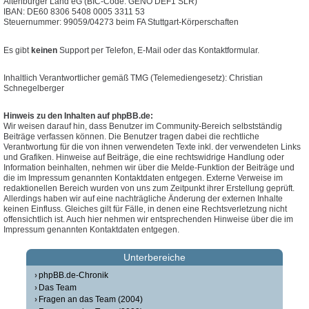
Altenburger Land eG (BIC-Code: GENO DEF1 SLR)
IBAN: DE60 8306 5408 0005 3311 53
Steuernummer: 99059/04273 beim FA Stuttgart-Körperschaften
Es gibt
keinen
Support per Telefon, E-Mail oder das Kontaktformular.
Inhaltlich Verantwortlicher gemäß TMG (Telemediengesetz): Christian
Schnegelberger
Hinweis zu den Inhalten auf phpBB.de:
Wir weisen darauf hin, dass Benutzer im Community-Bereich selbstständig
Beiträge verfassen können. Die Benutzer tragen dabei die rechtliche
Verantwortung für die von ihnen verwendeten Texte inkl. der verwendeten Links
und Grafiken. Hinweise auf Beiträge, die eine rechtswidrige Handlung oder
Information beinhalten, nehmen wir über die Melde-Funktion der Beiträge und
die im Impressum genannten Kontaktdaten entgegen. Externe Verweise im
redaktionellen Bereich wurden von uns zum Zeitpunkt ihrer Erstellung geprüft.
Allerdings haben wir auf eine nachträgliche Änderung der externen Inhalte
keinen Einfluss. Gleiches gilt für Fälle, in denen eine Rechtsverletzung nicht
offensichtlich ist. Auch hier nehmen wir entsprechenden Hinweise über die im
Impressum genannten Kontaktdaten entgegen.
Unterbereiche
phpBB.de-Chronik
Das Team
Fragen an das Team (2004)