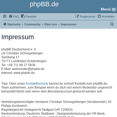
phpBB.de
Menü
FAQ
Pastebin
Registrieren
Anmelden
S
Startseite
Community
Über uns
Impressum
u
Impressum
c
h
e
phpBB Deutschland e. V.
c/o Christian Schnegelberger
Sandweg 17
70771 Leinfelden-Echterdingen
Tel. +49 711 88 27 5836
E-Mail: webmaster@phpbb.de
Internet: www.phpbb.de
Tipp: Über unser
Kontaktformular
kannst du schnell Kontakt zum phpBB.de-
Team aufnehmen, zum Beispiel wenn du dich von einem Moderator ungerecht
behandelt fühlst oder wenn dein Benutzeraccount gelöscht werden soll.
Vertretungsberechtigter Vorstand: Christian Schnegelberger (Vorsitzender), Dr.
Philipp Kordowich
Registergericht: Amtsgericht Stuttgart (VR 720663)
Bankverbindung: Deutsche Skatbank - Zweigniederlassung der VR-Bank