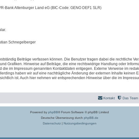
 VR-Bank Altenburger Land eG (BIC-Code: GENO DEF1 SLR)
lar.
istian Schnegelberger
stständig Beiträge verfassen können. Die Benutzer tragen dabei die rechtliche Ve
 und Grafiken. Hinweise auf Beiträge, die eine rechtswidrige Handlung oder Inform
nd die im Impressum genannten Kontaktdaten entgegen. Externe Verweise im redak
llerdings haben wir auf eine nachträgliche Änderung der externen Inhalte keinen Ei
fensichtlich ist. Auch hier nehmen wir entsprechenden Hinweise über die im Impress
Kontakt
Das Team
Powered by
phpBB
® Forum Software © phpBB Limited
Deutsche Übersetzung durch
phpBB.de
Datenschutz
|
Nutzungsbedingungen