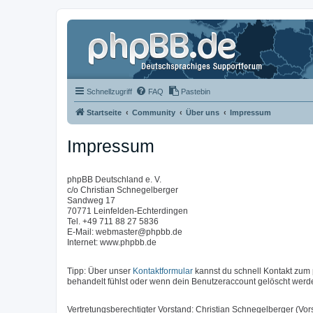
Schnellzugriff
FAQ
Pastebin
Startseite
Community
Über uns
Impressum
Impressum
phpBB Deutschland e. V.
c/o Christian Schnegelberger
Sandweg 17
70771 Leinfelden-Echterdingen
Tel. +49 711 88 27 5836
E-Mail: webmaster@phpbb.de
Internet: www.phpbb.de
Tipp: Über unser
Kontaktformular
kannst du schnell Kontakt zu
behandelt fühlst oder wenn dein Benutzeraccount gelöscht werde
Vertretungsberechtigter Vorstand: Christian Schnegelberger (Vors