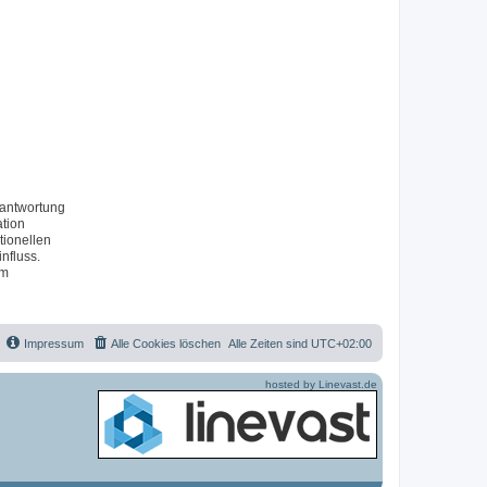
rantwortung
ation
tionellen
nfluss.
um
Impressum
Alle Cookies löschen
Alle Zeiten sind
UTC+02:00
hosted by Linevast.de