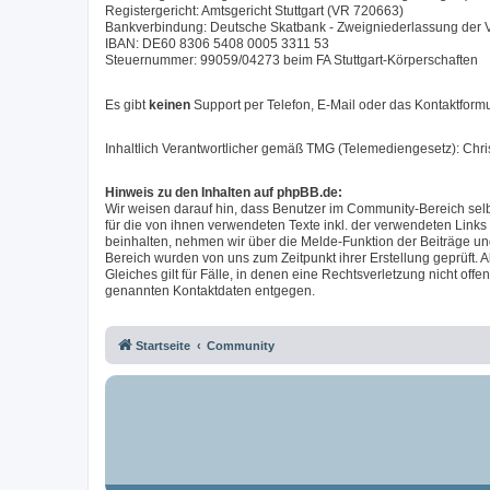
Registergericht: Amtsgericht Stuttgart (VR 720663)
Bankverbindung: Deutsche Skatbank - Zweigniederlassung der
IBAN: DE60 8306 5408 0005 3311 53
Steuernummer: 99059/04273 beim FA Stuttgart-Körperschaften
Es gibt
keinen
Support per Telefon, E-Mail oder das Kontaktformu
Inhaltlich Verantwortlicher gemäß TMG (Telemediengesetz): Chr
Hinweis zu den Inhalten auf phpBB.de:
Wir weisen darauf hin, dass Benutzer im Community-Bereich selb
für die von ihnen verwendeten Texte inkl. der verwendeten Links
beinhalten, nehmen wir über die Melde-Funktion der Beiträge u
Bereich wurden von uns zum Zeitpunkt ihrer Erstellung geprüft. A
Gleiches gilt für Fälle, in denen eine Rechtsverletzung nicht of
genannten Kontaktdaten entgegen.
Startseite
Community