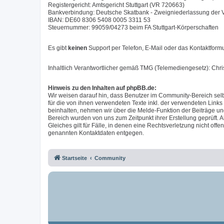
Registergericht: Amtsgericht Stuttgart (VR 720663)
Bankverbindung: Deutsche Skatbank - Zweigniederlassung der
IBAN: DE60 8306 5408 0005 3311 53
Steuernummer: 99059/04273 beim FA Stuttgart-Körperschaften
Es gibt
keinen
Support per Telefon, E-Mail oder das Kontaktformu
Inhaltlich Verantwortlicher gemäß TMG (Telemediengesetz): Chr
Hinweis zu den Inhalten auf phpBB.de:
Wir weisen darauf hin, dass Benutzer im Community-Bereich selb
für die von ihnen verwendeten Texte inkl. der verwendeten Links
beinhalten, nehmen wir über die Melde-Funktion der Beiträge u
Bereich wurden von uns zum Zeitpunkt ihrer Erstellung geprüft. A
Gleiches gilt für Fälle, in denen eine Rechtsverletzung nicht of
genannten Kontaktdaten entgegen.
Startseite
Community