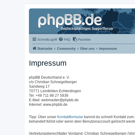
Schnellzugriff
FAQ
Pastebin
Startseite
Community
Über uns
Impressum
Impressum
phpBB Deutschland e. V.
c/o Christian Schnegelberger
Sandweg 17
70771 Leinfelden-Echterdingen
Tel. +49 711 88 27 5836
E-Mail: webmaster@phpbb.de
Internet: www.phpbb.de
Tipp: Über unser
Kontaktformular
kannst du schnell Kontakt zu
behandelt fühlst oder wenn dein Benutzeraccount gelöscht werde
Vertretungsberechtigter Vorstand: Christian Schnegelberger (Vors