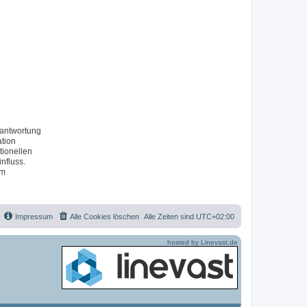
rantwortung
ation
tionellen
nfluss.
um
Impressum
Alle Cookies löschen
Alle Zeiten sind
UTC+02:00
hosted by Linevast.de