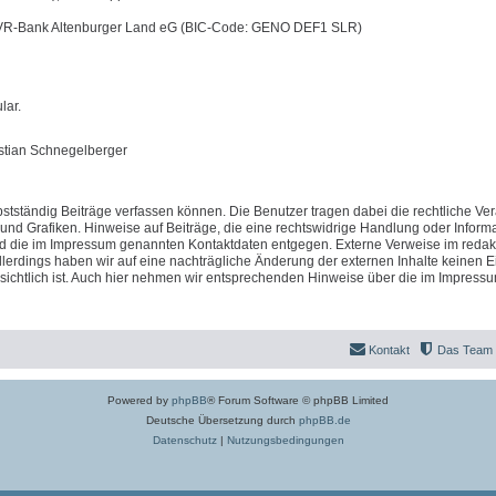
 VR-Bank Altenburger Land eG (BIC-Code: GENO DEF1 SLR)
lar.
istian Schnegelberger
stständig Beiträge verfassen können. Die Benutzer tragen dabei die rechtliche Ve
 und Grafiken. Hinweise auf Beiträge, die eine rechtswidrige Handlung oder Inform
nd die im Impressum genannten Kontaktdaten entgegen. Externe Verweise im redak
llerdings haben wir auf eine nachträgliche Änderung der externen Inhalte keinen Ei
fensichtlich ist. Auch hier nehmen wir entsprechenden Hinweise über die im Impress
Kontakt
Das Team
Powered by
phpBB
® Forum Software © phpBB Limited
Deutsche Übersetzung durch
phpBB.de
Datenschutz
|
Nutzungsbedingungen