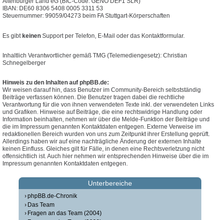
Altenburger Land eG (BIC-Code: GENO DEF1 SLR)
IBAN: DE60 8306 5408 0005 3311 53
Steuernummer: 99059/04273 beim FA Stuttgart-Körperschaften
Es gibt
keinen
Support per Telefon, E-Mail oder das Kontaktformular.
Inhaltlich Verantwortlicher gemäß TMG (Telemediengesetz): Christian
Schnegelberger
Hinweis zu den Inhalten auf phpBB.de:
Wir weisen darauf hin, dass Benutzer im Community-Bereich selbstständig
Beiträge verfassen können. Die Benutzer tragen dabei die rechtliche
Verantwortung für die von ihnen verwendeten Texte inkl. der verwendeten Links
und Grafiken. Hinweise auf Beiträge, die eine rechtswidrige Handlung oder
Information beinhalten, nehmen wir über die Melde-Funktion der Beiträge und
die im Impressum genannten Kontaktdaten entgegen. Externe Verweise im
redaktionellen Bereich wurden von uns zum Zeitpunkt ihrer Erstellung geprüft.
Allerdings haben wir auf eine nachträgliche Änderung der externen Inhalte
keinen Einfluss. Gleiches gilt für Fälle, in denen eine Rechtsverletzung nicht
offensichtlich ist. Auch hier nehmen wir entsprechenden Hinweise über die im
Impressum genannten Kontaktdaten entgegen.
Unterbereiche
phpBB.de-Chronik
Das Team
Fragen an das Team (2004)