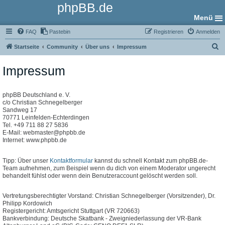
phpBB.de
Menü
FAQ
Pastebin
Registrieren
Anmelden
S
Startseite
Community
Über uns
Impressum
u
Impressum
c
h
e
phpBB Deutschland e. V.
c/o Christian Schnegelberger
Sandweg 17
70771 Leinfelden-Echterdingen
Tel. +49 711 88 27 5836
E-Mail: webmaster@phpbb.de
Internet: www.phpbb.de
Tipp: Über unser
Kontaktformular
kannst du schnell Kontakt zum phpBB.de-
Team aufnehmen, zum Beispiel wenn du dich von einem Moderator ungerecht
behandelt fühlst oder wenn dein Benutzeraccount gelöscht werden soll.
Vertretungsberechtigter Vorstand: Christian Schnegelberger (Vorsitzender), Dr.
Philipp Kordowich
Registergericht: Amtsgericht Stuttgart (VR 720663)
Bankverbindung: Deutsche Skatbank - Zweigniederlassung der VR-Bank