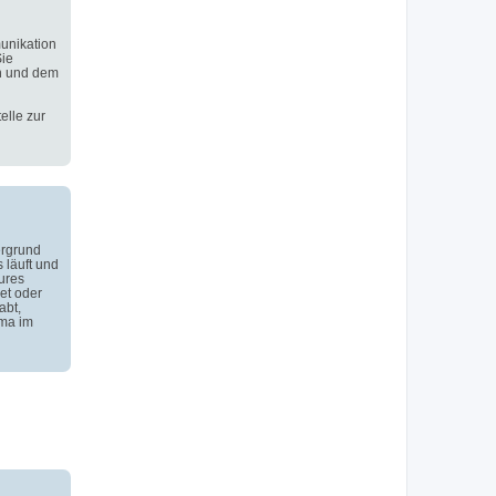
unikation
Sie
n und dem
elle zur
ergrund
 läuft und
ures
et oder
abt,
ema im