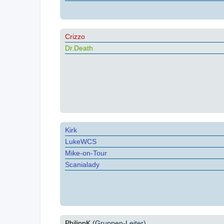
Crizzo
Dr.Death
Kirk
LukeWCS
Mike-on-Tour
Scanialady
PhilippK
(Gruppen-Leiter)