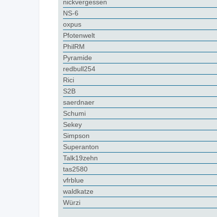
nickvergessen
NS-6
oxpus
Pfotenwelt
PhilRM
Pyramide
redbull254
Rici
S2B
saerdnaer
Schumi
Sekey
Simpson
Superanton
Talk19zehn
tas2580
vfrblue
waldkatze
Würzi