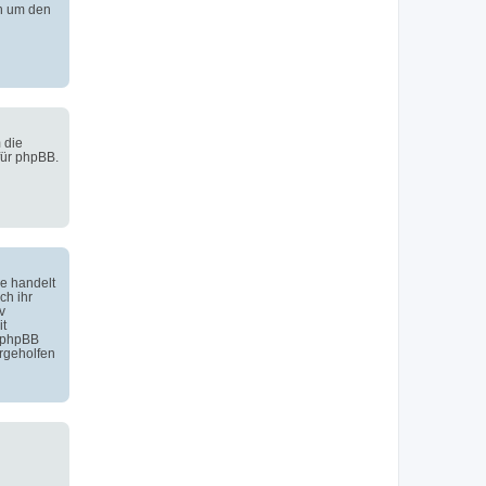
h um den
 die
für phpBB.
e handelt
ch ihr
v
it
 phpBB
rgeholfen