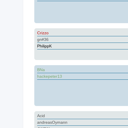
Crizzo
gn#36
PhilippK
BNa
hackepeter13
Acid
andreasOymann