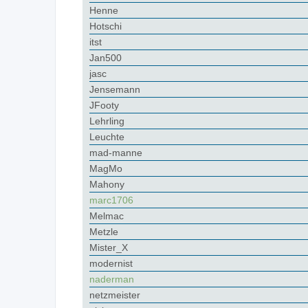
Henne
Hotschi
itst
Jan500
jasc
Jensemann
JFooty
Lehrling
Leuchte
mad-manne
MagMo
Mahony
marc1706
Melmac
Metzle
Mister_X
modernist
naderman
netzmeister