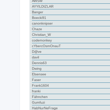
AWSW
AYYILDIZLAR
Banger
Boecki91
canonknipser
Chaze
Christian_W
codemonkey
cYbercOsmOnauT
D@ve
davil
Dennis63
Dwing
Elsensee
Faser
Frank1604
franki
Fähnchen
Gumfuzi
HabNurNeFrage