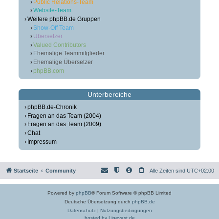
Public Relations-Team
Website-Team
Weitere phpBB.de Gruppen
Show-Off Team
Übersetzer
Valued Contributors
Ehemalige Teammitglieder
Ehemalige Übersetzer
phpBB.com
Unterbereiche
phpBB.de-Chronik
Fragen an das Team (2004)
Fragen an das Team (2009)
Chat
Impressum
Startseite
Community
Alle Zeiten sind
UTC+02:00
Powered by
phpBB
® Forum Software © phpBB Limited
Deutsche Übersetzung durch
phpBB.de
Datenschutz
|
Nutzungsbedingungen
hosted by Linevast.de