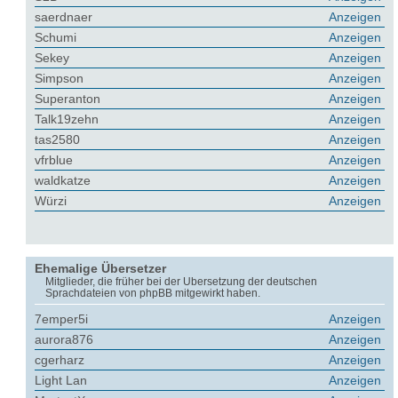
saerdnaer
Anzeigen
Schumi
Anzeigen
Sekey
Anzeigen
Simpson
Anzeigen
Superanton
Anzeigen
Talk19zehn
Anzeigen
tas2580
Anzeigen
vfrblue
Anzeigen
waldkatze
Anzeigen
Würzi
Anzeigen
Ehemalige Übersetzer
Mitglieder, die früher bei der Übersetzung der deutschen
Sprachdateien von phpBB mitgewirkt haben.
7emper5i
Anzeigen
aurora876
Anzeigen
cgerharz
Anzeigen
Light Lan
Anzeigen