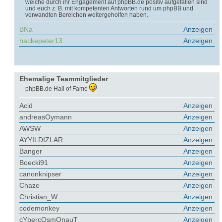
welche durch ihr Engagement auf phpBB.de positiv aufgefallen sind
und euch z. B. mit kompetenten Antworten rund um phpBB und
verwandten Bereichen weitergeholfen haben.
BNa
Anzeigen
hackepeter13
Anzeigen
Ehemalige Teammitglieder
phpBB.de Hall of Fame
Acid
Anzeigen
andreasOymann
Anzeigen
AWSW
Anzeigen
AYYILDIZLAR
Anzeigen
Banger
Anzeigen
Boecki91
Anzeigen
canonknipser
Anzeigen
Chaze
Anzeigen
Christian_W
Anzeigen
codemonkey
Anzeigen
cYbercOsmOnauT
Anzeigen