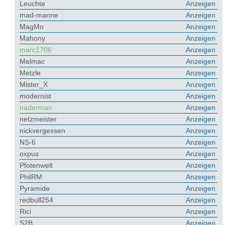
Leuchte
Anzeigen
mad-manne
Anzeigen
MagMo
Anzeigen
Mahony
Anzeigen
marc1706
Anzeigen
Melmac
Anzeigen
Metzle
Anzeigen
Mister_X
Anzeigen
modernist
Anzeigen
naderman
Anzeigen
netzmeister
Anzeigen
nickvergessen
Anzeigen
NS-6
Anzeigen
oxpus
Anzeigen
Pfotenwelt
Anzeigen
PhilRM
Anzeigen
Pyramide
Anzeigen
redbull254
Anzeigen
Rici
Anzeigen
S2B
Anzeigen