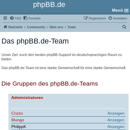
phpBB.de
Menü
FAQ
Pastebin
Registrieren
Anmelden
S
Startseite
Community
Über uns
Team
u
Das phpBB.de-Team
c
h
e
Unser Ziel: euch den besten phpBB-Support im deutschsprachigen Raum zu
bieten.
Das phpBB.de-Team ist eine starke Gemeinschaft für eine starke Gemeinschaft.
Die Gruppen des phpBB.de-Teams
Administratoren
Crizzo
Anzeigen
Mungo
Anzeigen
PhilippK
Anzeigen