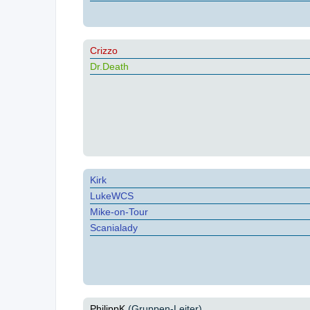
Crizzo
Dr.Death
Kirk
LukeWCS
Mike-on-Tour
Scanialady
PhilippK
(Gruppen-Leiter)