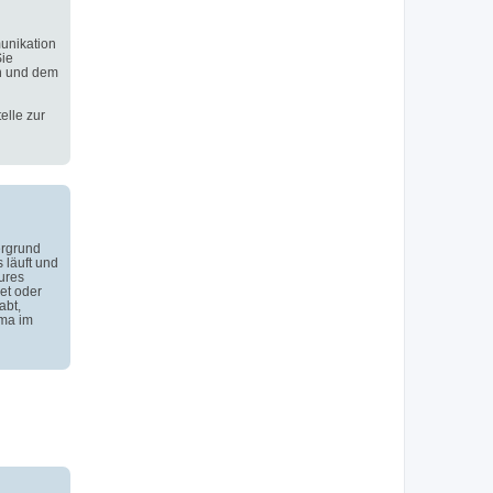
unikation
Sie
n und dem
elle zur
ergrund
 läuft und
ures
et oder
abt,
ema im