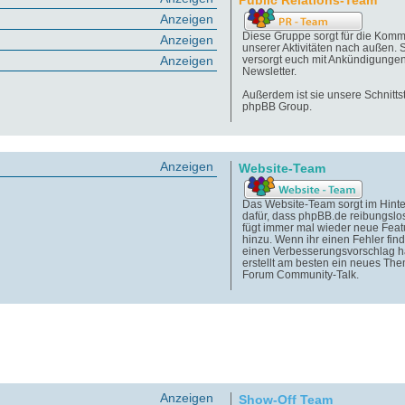
Public Relations-Team
Anzeigen
Diese Gruppe sorgt für die Komm
Anzeigen
unserer Aktivitäten nach außen. 
Anzeigen
versorgt euch mit Ankündigunge
Newsletter.
Außerdem ist sie unsere Schnittst
phpBB Group.
Anzeigen
Website-Team
Das Website-Team sorgt im Hint
dafür, dass phpBB.de reibungslos
fügt immer mal wieder neue Feat
hinzu. Wenn ihr einen Fehler find
einen Verbesserungsvorschlag h
erstellt am besten ein neues Th
Forum Community-Talk.
Anzeigen
Show-Off Team