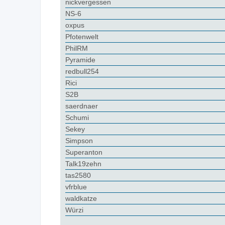
nickvergessen
NS-6
oxpus
Pfotenwelt
PhilRM
Pyramide
redbull254
Rici
S2B
saerdnaer
Schumi
Sekey
Simpson
Superanton
Talk19zehn
tas2580
vfrblue
waldkatze
Würzi