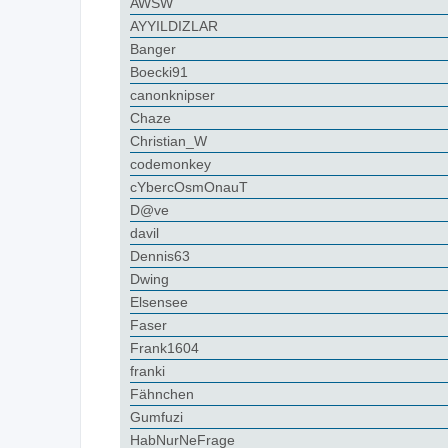
AWSW
AYYILDIZLAR
Banger
Boecki91
canonknipser
Chaze
Christian_W
codemonkey
cYbercOsmOnauT
D@ve
davil
Dennis63
Dwing
Elsensee
Faser
Frank1604
franki
Fähnchen
Gumfuzi
HabNurNeFrage