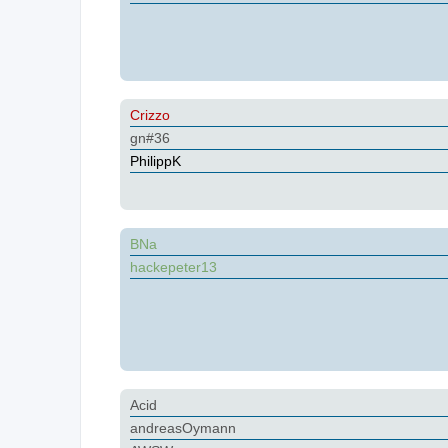
Crizzo
gn#36
PhilippK
BNa
hackepeter13
Acid
andreasOymann