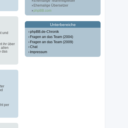
Ehemalige Teammitglieder
Ehemalige Übersetzer
phpBB.com
Unterbereiche
phpBB.de-Chronik
t und
Fragen an das Team (2004)
Fragen an das Team (2009)
t ihr über
Chat
 allen
e das
Impressum
ter
nd
ht per