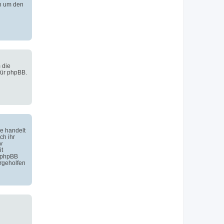
h um den
 die
für phpBB.
e handelt
ch ihr
v
it
 phpBB
rgeholfen