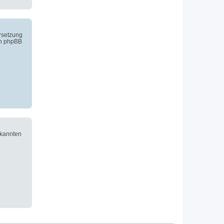
ersetzung
on phpBB
ekannten