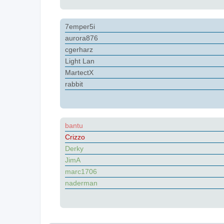
7emper5i
aurora876
cgerharz
Light Lan
MartectX
rabbit
bantu
Crizzo
Derky
JimA
marc1706
naderman