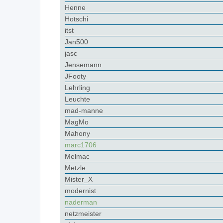
Henne
Hotschi
itst
Jan500
jasc
Jensemann
JFooty
Lehrling
Leuchte
mad-manne
MagMo
Mahony
marc1706
Melmac
Metzle
Mister_X
modernist
naderman
netzmeister