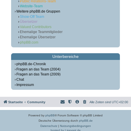
Public Relations-Team
Website-Team
Weitere phpBB.de Gruppen
Show-Off Team
Übersetzer
Valued Contributors
Ehemalige Teammitglieder
Ehemalige Übersetzer
phpBB.com
Unterbereiche
phpBB.de-Chronik
Fragen an das Team (2004)
Fragen an das Team (2009)
Chat
Impressum
Startseite
Community
Alle Zeiten sind
UTC+02:00
Powered by
phpBB
® Forum Software © phpBB Limited
Deutsche Übersetzung durch
phpBB.de
Datenschutz
|
Nutzungsbedingungen
hosted by Linevast.de