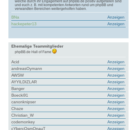
welche durch ihr Engagement auf phpBB.de positiv aufgefallen sind
und euch z. B. mit kompetenten Antworten rund um phpBB und
verwandten Bereichen weitergeholfen haben.
BNa
Anzeigen
hackepeter13
Anzeigen
Ehemalige Teammitglieder
phpBB.de Hall of Fame
Acid
Anzeigen
andreasOymann
Anzeigen
AWSW
Anzeigen
AYYILDIZLAR
Anzeigen
Banger
Anzeigen
Boecki91
Anzeigen
canonknipser
Anzeigen
Chaze
Anzeigen
Christian_W
Anzeigen
codemonkey
Anzeigen
cYbercOsmOnauT
Anzeigen