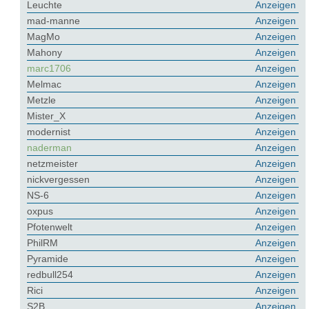
Leuchte
Anzeigen
mad-manne
Anzeigen
MagMo
Anzeigen
Mahony
Anzeigen
marc1706
Anzeigen
Melmac
Anzeigen
Metzle
Anzeigen
Mister_X
Anzeigen
modernist
Anzeigen
naderman
Anzeigen
netzmeister
Anzeigen
nickvergessen
Anzeigen
NS-6
Anzeigen
oxpus
Anzeigen
Pfotenwelt
Anzeigen
PhilRM
Anzeigen
Pyramide
Anzeigen
redbull254
Anzeigen
Rici
Anzeigen
S2B
Anzeigen