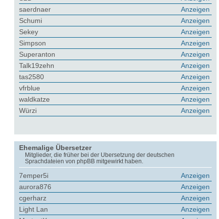
saerdnaer
Anzeigen
Schumi
Anzeigen
Sekey
Anzeigen
Simpson
Anzeigen
Superanton
Anzeigen
Talk19zehn
Anzeigen
tas2580
Anzeigen
vfrblue
Anzeigen
waldkatze
Anzeigen
Würzi
Anzeigen
Ehemalige Übersetzer
Mitglieder, die früher bei der Übersetzung der deutschen
Sprachdateien von phpBB mitgewirkt haben.
7emper5i
Anzeigen
aurora876
Anzeigen
cgerharz
Anzeigen
Light Lan
Anzeigen