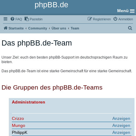
phpBB.de
Menü
FAQ
Pastebin
Registrieren
Anmelden
S
Startseite
Community
Über uns
Team
u
Das phpBB.de-Team
c
h
e
Unser Ziel: euch den besten phpBB-Support im deutschsprachigen Raum zu
bieten.
Das phpBB.de-Team ist eine starke Gemeinschaft für eine starke Gemeinschaft.
Die Gruppen des phpBB.de-Teams
Administratoren
Crizzo
Anzeigen
Mungo
Anzeigen
PhilippK
Anzeigen