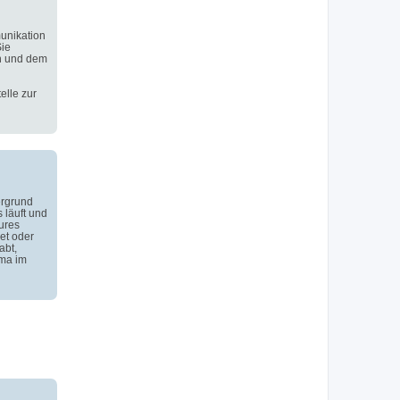
unikation
Sie
n und dem
elle zur
ergrund
 läuft und
ures
et oder
abt,
ema im