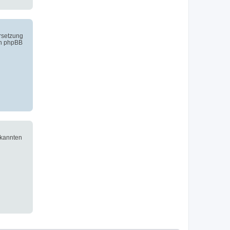
ersetzung
on phpBB
ekannten