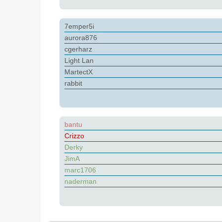
7emper5i
aurora876
cgerharz
Light Lan
MartectX
rabbit
bantu
Crizzo
Derky
JimA
marc1706
naderman