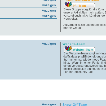
Public Relations-Team
Anzeigen
Diese Gruppe sorgt für die Komm
Anzeigen
unserer Aktivitäten nach außen. 
Anzeigen
versorgt euch mit Ankündigunge
Newsletter.
Außerdem ist sie unsere Schnittst
phpBB Group.
Anzeigen
Website-Team
Das Website-Team sorgt im Hint
dafür, dass phpBB.de reibungslos
fügt immer mal wieder neue Feat
hinzu. Wenn ihr einen Fehler find
einen Verbesserungsvorschlag h
erstellt am besten ein neues Th
Forum Community-Talk.
Anzeigen
Show-Off Team