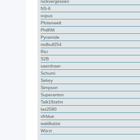
nickvergessen
NS-6
oxpus
Pfotenwelt
PhilRM
Pyramide
redbull254
Rici
S2B
saerdnaer
Schumi
Sekey
Simpson
Superanton
Talk19zehn
tas2580
vfrblue
waldkatze
Würzi