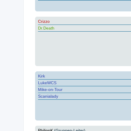
Crizzo
Dr.Death
Kirk
LukeWCS
Mike-on-Tour
Scanialady
PhilippK
(Gruppen-Leiter)