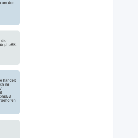
h um den
 die
für phpBB.
e handelt
ch ihr
v
it
 phpBB
rgeholfen