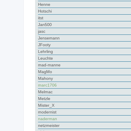
Henne
Hotschi
itst
Jan500
jasc
Jensemann
JFooty
Lehrling
Leuchte
mad-manne
MagMo
Mahony
marc1706
Melmac
Metzle
Mister_X
modernist
naderman
netzmeister