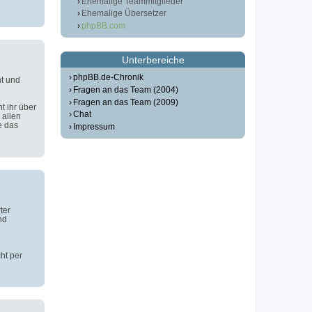
Ehemalige Teammitglieder
Ehemalige Übersetzer
phpBB.com
Unterbereiche
phpBB.de-Chronik
t und
Fragen an das Team (2004)
Fragen an das Team (2009)
t ihr über
Chat
 allen
e das
Impressum
ter
nd
ht per