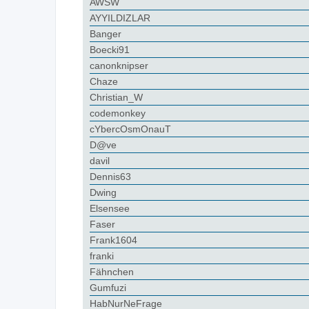
AWSW
AYYILDIZLAR
Banger
Boecki91
canonknipser
Chaze
Christian_W
codemonkey
cYbercOsmOnauT
D@ve
davil
Dennis63
Dwing
Elsensee
Faser
Frank1604
franki
Fähnchen
Gumfuzi
HabNurNeFrage