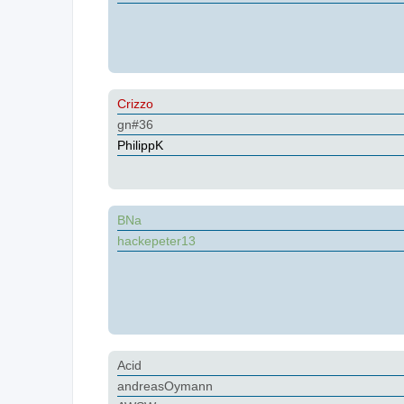
Crizzo
gn#36
PhilippK
BNa
hackepeter13
Acid
andreasOymann