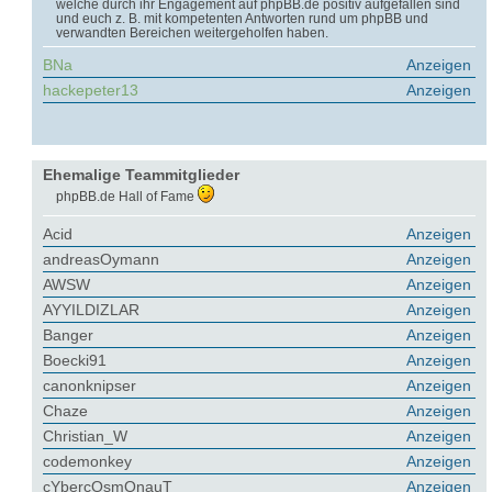
welche durch ihr Engagement auf phpBB.de positiv aufgefallen sind
und euch z. B. mit kompetenten Antworten rund um phpBB und
verwandten Bereichen weitergeholfen haben.
BNa
Anzeigen
hackepeter13
Anzeigen
Ehemalige Teammitglieder
phpBB.de Hall of Fame
Acid
Anzeigen
andreasOymann
Anzeigen
AWSW
Anzeigen
AYYILDIZLAR
Anzeigen
Banger
Anzeigen
Boecki91
Anzeigen
canonknipser
Anzeigen
Chaze
Anzeigen
Christian_W
Anzeigen
codemonkey
Anzeigen
cYbercOsmOnauT
Anzeigen