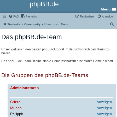
phpBB.de
Menü
FAQ
Pastebin
Registrieren
Anmelden
S
Startseite
Community
Über uns
Team
u
Das phpBB.de-Team
c
h
e
Unser Ziel: euch den besten phpBB-Support im deutschsprachigen Raum zu
bieten.
Das phpBB.de-Team ist eine starke Gemeinschaft für eine starke Gemeinschaft.
Die Gruppen des phpBB.de-Teams
Administratoren
Crizzo
Anzeigen
Mungo
Anzeigen
PhilippK
Anzeigen