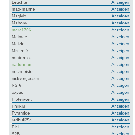
Leuchte
Anzeigen
mad-manne
Anzeigen
MagMo
Anzeigen
Mahony
Anzeigen
marc1706
Anzeigen
Melmac
Anzeigen
Metzle
Anzeigen
Mister_X
Anzeigen
modernist
Anzeigen
naderman
Anzeigen
netzmeister
Anzeigen
nickvergessen
Anzeigen
NS-6
Anzeigen
oxpus
Anzeigen
Pfotenwelt
Anzeigen
PhilRM
Anzeigen
Pyramide
Anzeigen
redbull254
Anzeigen
Rici
Anzeigen
S2B
Anzeigen