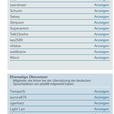
saerdnaer
Anzeigen
Schumi
Anzeigen
Sekey
Anzeigen
Simpson
Anzeigen
Superanton
Anzeigen
Talk19zehn
Anzeigen
tas2580
Anzeigen
vfrblue
Anzeigen
waldkatze
Anzeigen
Würzi
Anzeigen
Ehemalige Übersetzer
Mitglieder, die früher bei der Übersetzung der deutschen
Sprachdateien von phpBB mitgewirkt haben.
7emper5i
Anzeigen
aurora876
Anzeigen
cgerharz
Anzeigen
Light Lan
Anzeigen