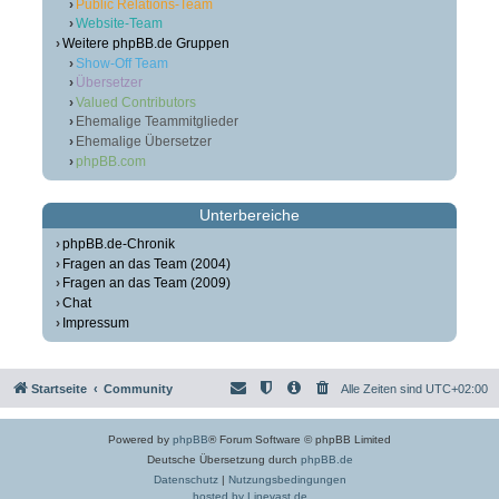
Public Relations-Team
Website-Team
Weitere phpBB.de Gruppen
Show-Off Team
Übersetzer
Valued Contributors
Ehemalige Teammitglieder
Ehemalige Übersetzer
phpBB.com
Unterbereiche
phpBB.de-Chronik
Fragen an das Team (2004)
Fragen an das Team (2009)
Chat
Impressum
Startseite
Community
Alle Zeiten sind
UTC+02:00
Powered by
phpBB
® Forum Software © phpBB Limited
Deutsche Übersetzung durch
phpBB.de
Datenschutz
|
Nutzungsbedingungen
hosted by Linevast.de