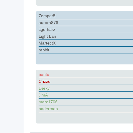
7emper5i
aurora876
cgerharz
Light Lan
MartectX
rabbit
bantu
Crizzo
Derky
JimA
marc1706
naderman