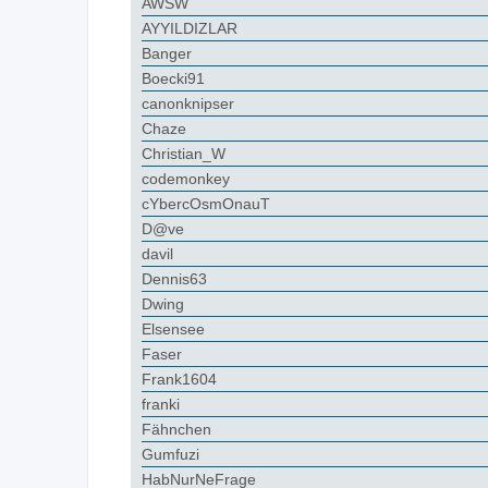
AWSW
AYYILDIZLAR
Banger
Boecki91
canonknipser
Chaze
Christian_W
codemonkey
cYbercOsmOnauT
D@ve
davil
Dennis63
Dwing
Elsensee
Faser
Frank1604
franki
Fähnchen
Gumfuzi
HabNurNeFrage