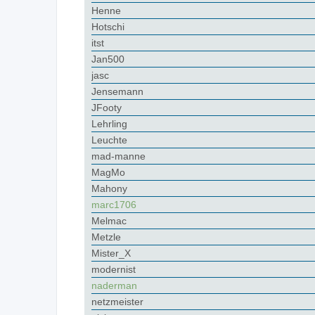
Henne
Hotschi
itst
Jan500
jasc
Jensemann
JFooty
Lehrling
Leuchte
mad-manne
MagMo
Mahony
marc1706
Melmac
Metzle
Mister_X
modernist
naderman
netzmeister