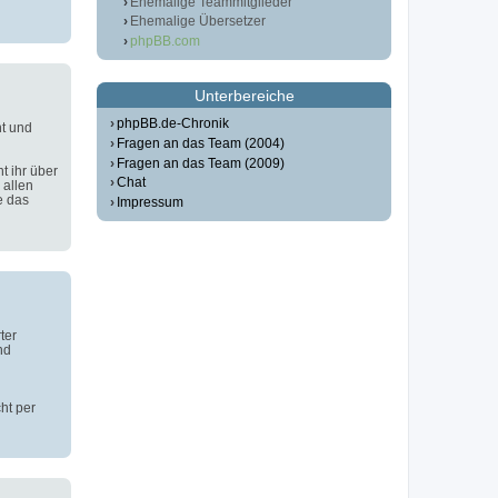
Ehemalige Teammitglieder
Ehemalige Übersetzer
phpBB.com
Unterbereiche
phpBB.de-Chronik
t und
Fragen an das Team (2004)
Fragen an das Team (2009)
t ihr über
Chat
 allen
e das
Impressum
ter
nd
ht per