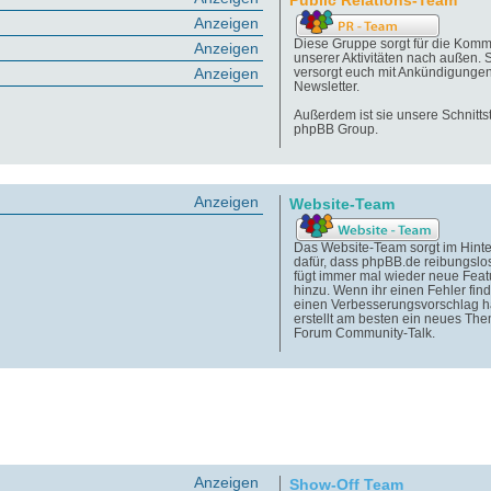
Public Relations-Team
Anzeigen
Diese Gruppe sorgt für die Komm
Anzeigen
unserer Aktivitäten nach außen. 
Anzeigen
versorgt euch mit Ankündigunge
Newsletter.
Außerdem ist sie unsere Schnittst
phpBB Group.
Anzeigen
Website-Team
Das Website-Team sorgt im Hint
dafür, dass phpBB.de reibungslos
fügt immer mal wieder neue Feat
hinzu. Wenn ihr einen Fehler find
einen Verbesserungsvorschlag h
erstellt am besten ein neues Th
Forum Community-Talk.
Anzeigen
Show-Off Team