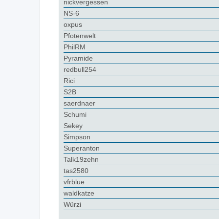
nickvergessen
NS-6
oxpus
Pfotenwelt
PhilRM
Pyramide
redbull254
Rici
S2B
saerdnaer
Schumi
Sekey
Simpson
Superanton
Talk19zehn
tas2580
vfrblue
waldkatze
Würzi