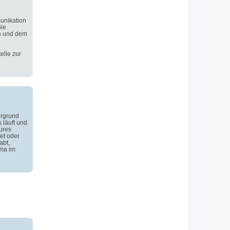
unikation
Sie
n und dem
elle zur
ergrund
 läuft und
ures
et oder
abt,
ema im