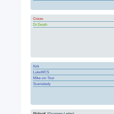
Crizzo
Dr.Death
Kirk
LukeWCS
Mike-on-Tour
Scanialady
PhilippK
(Gruppen-Leiter)