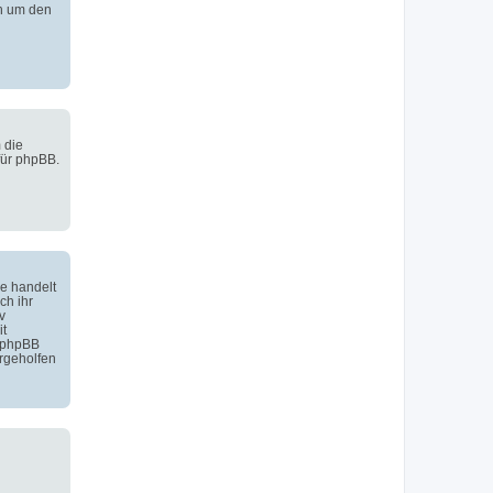
h um den
 die
für phpBB.
e handelt
ch ihr
v
it
 phpBB
rgeholfen