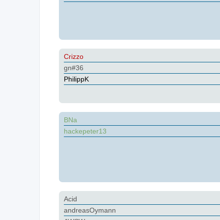
Crizzo
gn#36
PhilippK
BNa
hackepeter13
Acid
andreasOymann