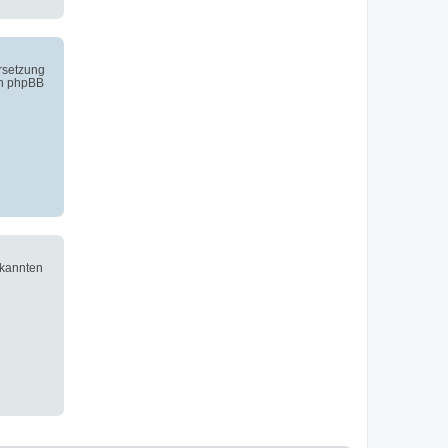
ersetzung
on phpBB
ekannten