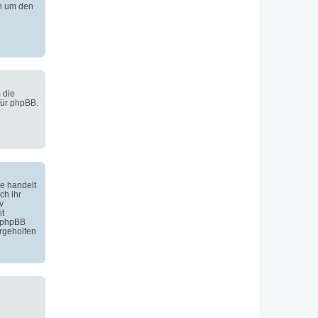
h um den
 die
für phpBB.
e handelt
ch ihr
v
it
 phpBB
rgeholfen