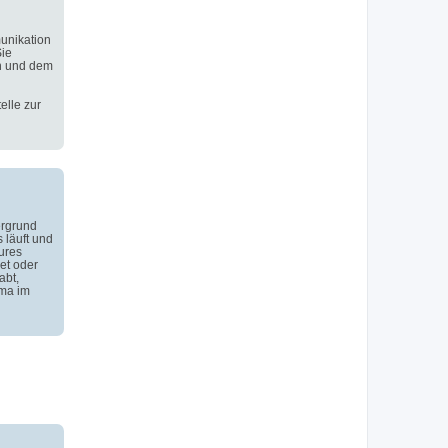
unikation
Sie
n und dem
elle zur
ergrund
 läuft und
ures
et oder
abt,
ema im