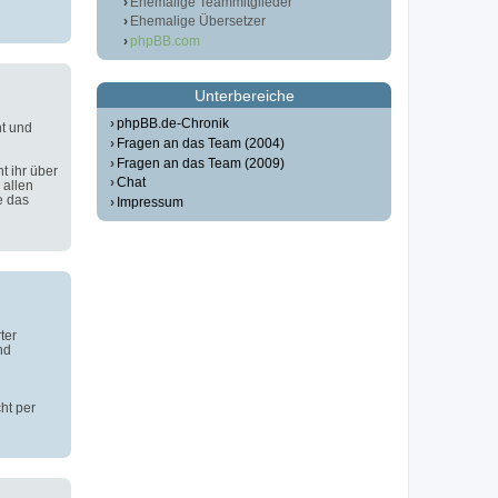
Ehemalige Teammitglieder
Ehemalige Übersetzer
phpBB.com
Unterbereiche
phpBB.de-Chronik
t und
Fragen an das Team (2004)
Fragen an das Team (2009)
t ihr über
Chat
 allen
e das
Impressum
ter
nd
ht per