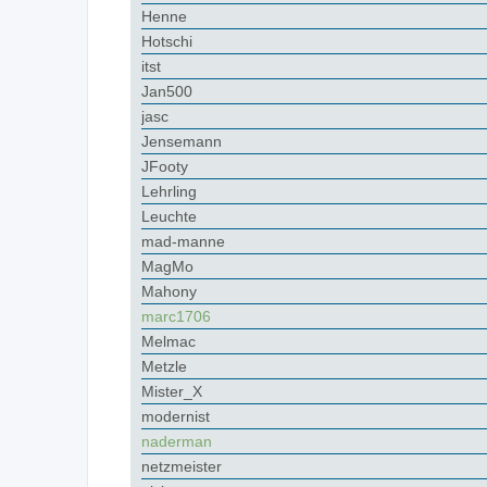
Henne
Hotschi
itst
Jan500
jasc
Jensemann
JFooty
Lehrling
Leuchte
mad-manne
MagMo
Mahony
marc1706
Melmac
Metzle
Mister_X
modernist
naderman
netzmeister