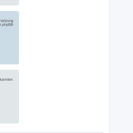
ersetzung
on phpBB
ekannten