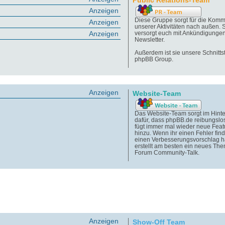
Public Relations-Team
Anzeigen
Diese Gruppe sorgt für die Komm
Anzeigen
unserer Aktivitäten nach außen. 
Anzeigen
versorgt euch mit Ankündigunge
Newsletter.
Außerdem ist sie unsere Schnittst
phpBB Group.
Anzeigen
Website-Team
Das Website-Team sorgt im Hint
dafür, dass phpBB.de reibungslos
fügt immer mal wieder neue Feat
hinzu. Wenn ihr einen Fehler find
einen Verbesserungsvorschlag h
erstellt am besten ein neues Th
Forum Community-Talk.
Anzeigen
Show-Off Team