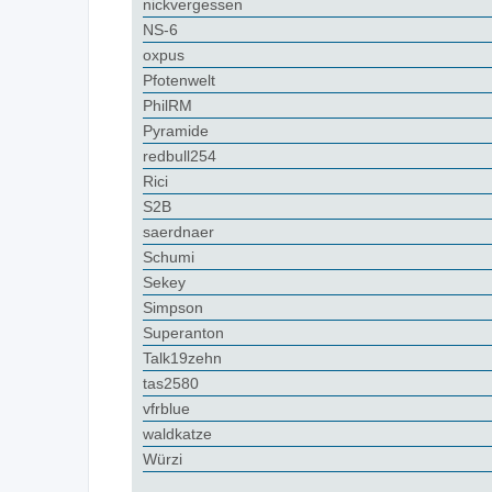
nickvergessen
NS-6
oxpus
Pfotenwelt
PhilRM
Pyramide
redbull254
Rici
S2B
saerdnaer
Schumi
Sekey
Simpson
Superanton
Talk19zehn
tas2580
vfrblue
waldkatze
Würzi