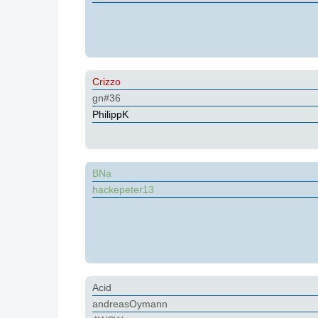
Crizzo
gn#36
PhilippK
BNa
hackepeter13
Acid
andreasOymann