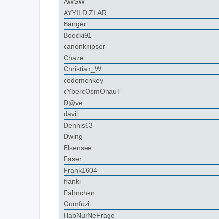
AWSW
AYYILDIZLAR
Banger
Boecki91
canonknipser
Chaze
Christian_W
codemonkey
cYbercOsmOnauT
D@ve
davil
Dennis63
Dwing
Elsensee
Faser
Frank1604
franki
Fähnchen
Gumfuzi
HabNurNeFrage