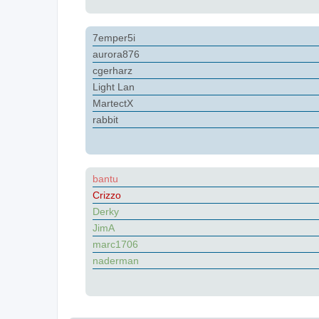
7emper5i
aurora876
cgerharz
Light Lan
MartectX
rabbit
bantu
Crizzo
Derky
JimA
marc1706
naderman