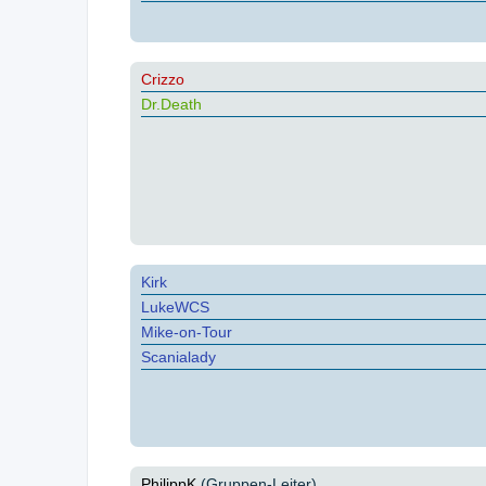
Crizzo
Dr.Death
Kirk
LukeWCS
Mike-on-Tour
Scanialady
PhilippK
(Gruppen-Leiter)