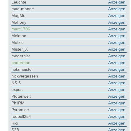
Leuchte
Anzeigen
mad-manne
Anzeigen
MagMo
Anzeigen
Mahony
Anzeigen
marc1706
Anzeigen
Melmac
Anzeigen
Metzle
Anzeigen
Mister_X
Anzeigen
modernist
Anzeigen
naderman
Anzeigen
netzmeister
Anzeigen
nickvergessen
Anzeigen
NS-6
Anzeigen
oxpus
Anzeigen
Pfotenwelt
Anzeigen
PhilRM
Anzeigen
Pyramide
Anzeigen
redbull254
Anzeigen
Rici
Anzeigen
S2B
Anzeigen