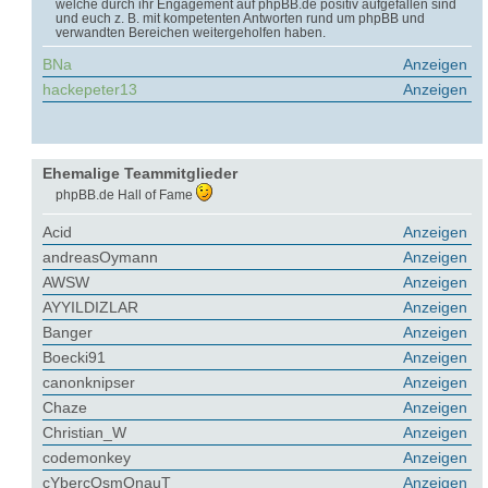
welche durch ihr Engagement auf phpBB.de positiv aufgefallen sind
und euch z. B. mit kompetenten Antworten rund um phpBB und
verwandten Bereichen weitergeholfen haben.
BNa
Anzeigen
hackepeter13
Anzeigen
Ehemalige Teammitglieder
phpBB.de Hall of Fame
Acid
Anzeigen
andreasOymann
Anzeigen
AWSW
Anzeigen
AYYILDIZLAR
Anzeigen
Banger
Anzeigen
Boecki91
Anzeigen
canonknipser
Anzeigen
Chaze
Anzeigen
Christian_W
Anzeigen
codemonkey
Anzeigen
cYbercOsmOnauT
Anzeigen