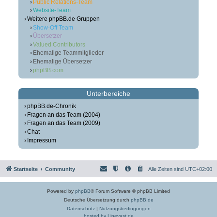
Public Relations-Team
Website-Team
Weitere phpBB.de Gruppen
Show-Off Team
Übersetzer
Valued Contributors
Ehemalige Teammitglieder
Ehemalige Übersetzer
phpBB.com
Unterbereiche
phpBB.de-Chronik
Fragen an das Team (2004)
Fragen an das Team (2009)
Chat
Impressum
Startseite
Community
Alle Zeiten sind
UTC+02:00
Powered by
phpBB
® Forum Software © phpBB Limited
Deutsche Übersetzung durch
phpBB.de
Datenschutz
|
Nutzungsbedingungen
hosted by Linevast.de