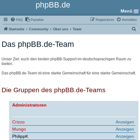
phpBB.de
Menü
FAQ
Pastebin
Registrieren
Anmelden
S
Startseite
Community
Über uns
Team
u
Das phpBB.de-Team
c
h
e
Unser Ziel: euch den besten phpBB-Support im deutschsprachigen Raum zu
bieten.
Das phpBB.de-Team ist eine starke Gemeinschaft für eine starke Gemeinschaft.
Die Gruppen des phpBB.de-Teams
Administratoren
Crizzo
Anzeigen
Mungo
Anzeigen
PhilippK
Anzeigen