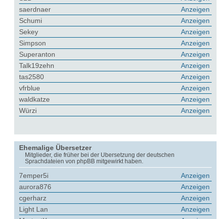
saerdnaer
Anzeigen
Schumi
Anzeigen
Sekey
Anzeigen
Simpson
Anzeigen
Superanton
Anzeigen
Talk19zehn
Anzeigen
tas2580
Anzeigen
vfrblue
Anzeigen
waldkatze
Anzeigen
Würzi
Anzeigen
Ehemalige Übersetzer
Mitglieder, die früher bei der Übersetzung der deutschen
Sprachdateien von phpBB mitgewirkt haben.
7emper5i
Anzeigen
aurora876
Anzeigen
cgerharz
Anzeigen
Light Lan
Anzeigen