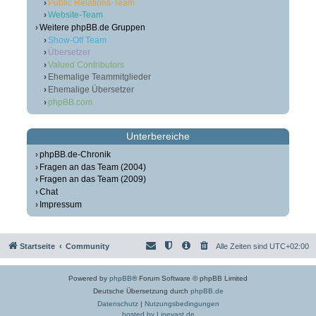
Public Relations-Team
Website-Team
Weitere phpBB.de Gruppen
Show-Off Team
Übersetzer
Valued Contributors
Ehemalige Teammitglieder
Ehemalige Übersetzer
phpBB.com
Unterbereiche
phpBB.de-Chronik
Fragen an das Team (2004)
Fragen an das Team (2009)
Chat
Impressum
Startseite
Community
Alle Zeiten sind
UTC+02:00
Powered by
phpBB
® Forum Software © phpBB Limited
Deutsche Übersetzung durch
phpBB.de
Datenschutz
|
Nutzungsbedingungen
hosted by Linevast.de