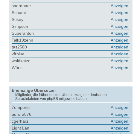
saerdnaer
Anzeigen
Schumi
Anzeigen
Sekey
Anzeigen
Simpson
Anzeigen
Superanton
Anzeigen
Talk19zehn
Anzeigen
tas2580
Anzeigen
vfrblue
Anzeigen
waldkatze
Anzeigen
Würzi
Anzeigen
Ehemalige Übersetzer
Mitglieder, die früher bei der Übersetzung der deutschen
Sprachdateien von phpBB mitgewirkt haben.
7emper5i
Anzeigen
aurora876
Anzeigen
cgerharz
Anzeigen
Light Lan
Anzeigen