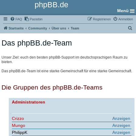
phpBB.de
Menü
FAQ
Pastebin
Registrieren
Anmelden
S
Startseite
Community
Über uns
Team
u
Das phpBB.de-Team
c
h
e
Unser Ziel: euch den besten phpBB-Support im deutschsprachigen Raum zu
bieten.
Das phpBB.de-Team ist eine starke Gemeinschaft für eine starke Gemeinschaft.
Die Gruppen des phpBB.de-Teams
Administratoren
Crizzo
Anzeigen
Mungo
Anzeigen
PhilippK
Anzeigen