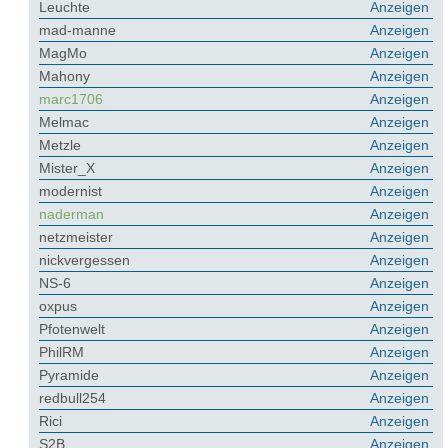
Leuchte
Anzeigen
mad-manne
Anzeigen
MagMo
Anzeigen
Mahony
Anzeigen
marc1706
Anzeigen
Melmac
Anzeigen
Metzle
Anzeigen
Mister_X
Anzeigen
modernist
Anzeigen
naderman
Anzeigen
netzmeister
Anzeigen
nickvergessen
Anzeigen
NS-6
Anzeigen
oxpus
Anzeigen
Pfotenwelt
Anzeigen
PhilRM
Anzeigen
Pyramide
Anzeigen
redbull254
Anzeigen
Rici
Anzeigen
S2B
Anzeigen