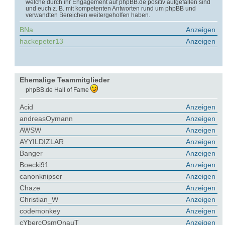
welche durch ihr Engagement auf phpBB.de positiv aufgefallen sind
und euch z. B. mit kompetenten Antworten rund um phpBB und
verwandten Bereichen weitergeholfen haben.
BNa
Anzeigen
hackepeter13
Anzeigen
Ehemalige Teammitglieder
phpBB.de Hall of Fame
Acid
Anzeigen
andreasOymann
Anzeigen
AWSW
Anzeigen
AYYILDIZLAR
Anzeigen
Banger
Anzeigen
Boecki91
Anzeigen
canonknipser
Anzeigen
Chaze
Anzeigen
Christian_W
Anzeigen
codemonkey
Anzeigen
cYbercOsmOnauT
Anzeigen