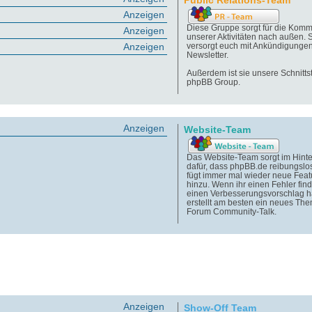
Public Relations-Team
Anzeigen
Diese Gruppe sorgt für die Komm
Anzeigen
unserer Aktivitäten nach außen. 
Anzeigen
versorgt euch mit Ankündigunge
Newsletter.
Außerdem ist sie unsere Schnittst
phpBB Group.
Anzeigen
Website-Team
Das Website-Team sorgt im Hint
dafür, dass phpBB.de reibungslos
fügt immer mal wieder neue Feat
hinzu. Wenn ihr einen Fehler find
einen Verbesserungsvorschlag h
erstellt am besten ein neues Th
Forum Community-Talk.
Anzeigen
Show-Off Team