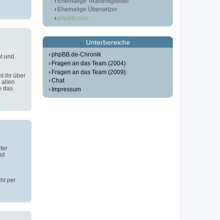
Ehemalige Teammitglieder
Ehemalige Übersetzer
phpBB.com
Unterbereiche
phpBB.de-Chronik
t und
Fragen an das Team (2004)
Fragen an das Team (2009)
t ihr über
Chat
 allen
e das
Impressum
ter
nd
ht per