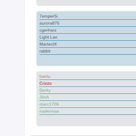
7emper5i
aurora876
cgerharz
Light Lan
MartectX
rabbit
bantu
Crizzo
Derky
JimA
marc1706
naderman