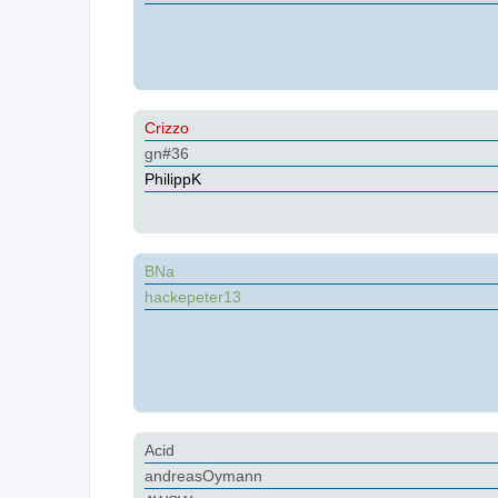
Crizzo
gn#36
PhilippK
BNa
hackepeter13
Acid
andreasOymann