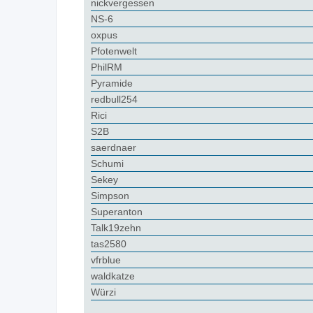
nickvergessen
NS-6
oxpus
Pfotenwelt
PhilRM
Pyramide
redbull254
Rici
S2B
saerdnaer
Schumi
Sekey
Simpson
Superanton
Talk19zehn
tas2580
vfrblue
waldkatze
Würzi