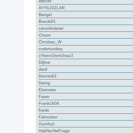
AWSW
AYYILDIZLAR
Banger
Boecki91
canonknipser
Chaze
Christian_W
codemonkey
cYbercOsmOnauT
D@ve
davil
Dennis63
Dwing
Elsensee
Faser
Frank1604
franki
Fähnchen
Gumfuzi
HabNurNeFrage