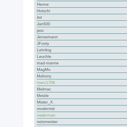
Henne
Hotschi
itst
Jan500
jasc
Jensemann
JFooty
Lehrling
Leuchte
mad-manne
MagMo
Mahony
marc1706
Melmac
Metzle
Mister_X
modernist
naderman
netzmeister