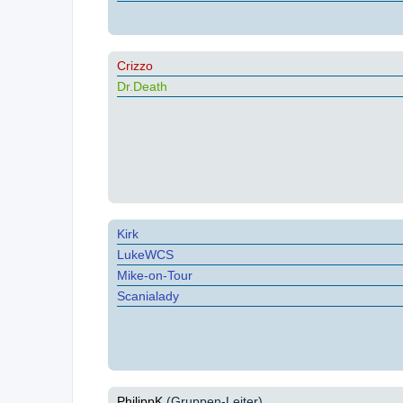
Crizzo
Dr.Death
Kirk
LukeWCS
Mike-on-Tour
Scanialady
PhilippK
(Gruppen-Leiter)