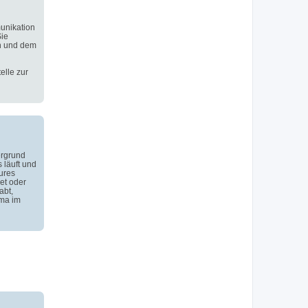
unikation
Sie
n und dem
elle zur
ergrund
 läuft und
ures
et oder
abt,
ema im