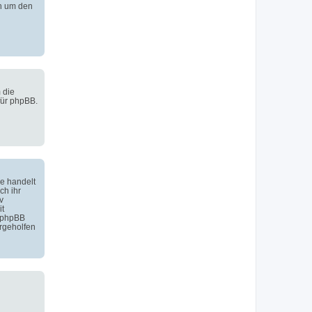
h um den
 die
für phpBB.
e handelt
ch ihr
v
it
 phpBB
rgeholfen