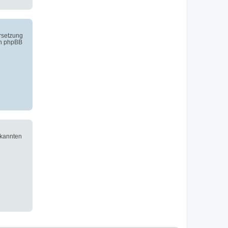
ersetzung
on phpBB
ekannten