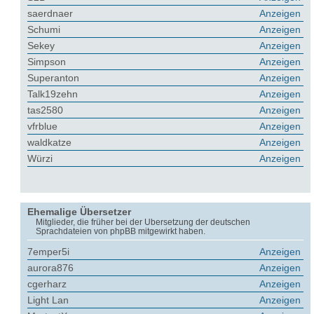
saerdnaer
Anzeigen
Schumi
Anzeigen
Sekey
Anzeigen
Simpson
Anzeigen
Superanton
Anzeigen
Talk19zehn
Anzeigen
tas2580
Anzeigen
vfrblue
Anzeigen
waldkatze
Anzeigen
Würzi
Anzeigen
Ehemalige Übersetzer
Mitglieder, die früher bei der Übersetzung der deutschen
Sprachdateien von phpBB mitgewirkt haben.
7emper5i
Anzeigen
aurora876
Anzeigen
cgerharz
Anzeigen
Light Lan
Anzeigen