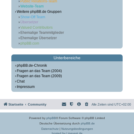
Public Relations-Team
Website-Team
Weitere phpBB.de Gruppen
Show-Off Team
Übersetzer
Valued Contributors
Ehemalige Teammitglieder
Ehemalige Übersetzer
phpBB.com
Unterbereiche
phpBB.de-Chronik
Fragen an das Team (2004)
Fragen an das Team (2009)
Chat
Impressum
Startseite
Community
Alle Zeiten sind
UTC+02:00
Powered by
phpBB
® Forum Software © phpBB Limited
Deutsche Übersetzung durch
phpBB.de
Datenschutz
|
Nutzungsbedingungen
hosted by Linevast.de