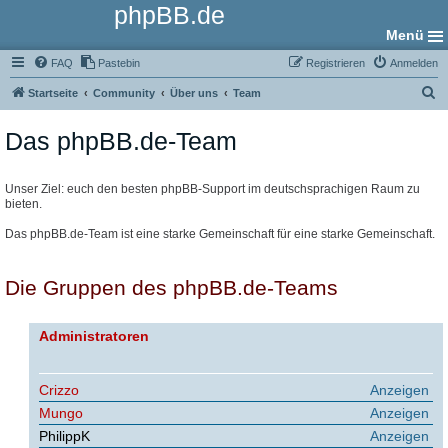
phpBB.de
Menü
FAQ
Pastebin
Registrieren
Anmelden
S
Startseite
Community
Über uns
Team
u
Das phpBB.de-Team
c
h
e
Unser Ziel: euch den besten phpBB-Support im deutschsprachigen Raum zu
bieten.
Das phpBB.de-Team ist eine starke Gemeinschaft für eine starke Gemeinschaft.
Die Gruppen des phpBB.de-Teams
Administratoren
Crizzo
Anzeigen
Mungo
Anzeigen
PhilippK
Anzeigen