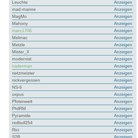
Leuchte
Anzeigen
mad-manne
Anzeigen
MagMo
Anzeigen
Mahony
Anzeigen
marc1706
Anzeigen
Melmac
Anzeigen
Metzle
Anzeigen
Mister_X
Anzeigen
modernist
Anzeigen
naderman
Anzeigen
netzmeister
Anzeigen
nickvergessen
Anzeigen
NS-6
Anzeigen
oxpus
Anzeigen
Pfotenwelt
Anzeigen
PhilRM
Anzeigen
Pyramide
Anzeigen
redbull254
Anzeigen
Rici
Anzeigen
S2B
Anzeigen