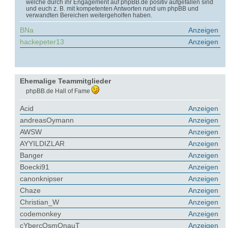
welche durch ihr Engagement auf phpBB.de positiv aufgefallen sind
und euch z. B. mit kompetenten Antworten rund um phpBB und
verwandten Bereichen weitergeholfen haben.
BNa
Anzeigen
hackepeter13
Anzeigen
Ehemalige Teammitglieder
phpBB.de Hall of Fame
Acid
Anzeigen
andreasOymann
Anzeigen
AWSW
Anzeigen
AYYILDIZLAR
Anzeigen
Banger
Anzeigen
Boecki91
Anzeigen
canonknipser
Anzeigen
Chaze
Anzeigen
Christian_W
Anzeigen
codemonkey
Anzeigen
cYbercOsmOnauT
Anzeigen