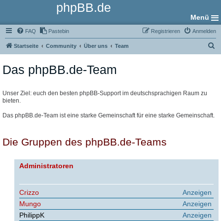
phpBB.de
Menü
FAQ
Pastebin
Registrieren
Anmelden
S
Startseite
Community
Über uns
Team
u
Das phpBB.de-Team
c
h
e
Unser Ziel: euch den besten phpBB-Support im deutschsprachigen Raum zu
bieten.
Das phpBB.de-Team ist eine starke Gemeinschaft für eine starke Gemeinschaft.
Die Gruppen des phpBB.de-Teams
Administratoren
Crizzo
Anzeigen
Mungo
Anzeigen
PhilippK
Anzeigen