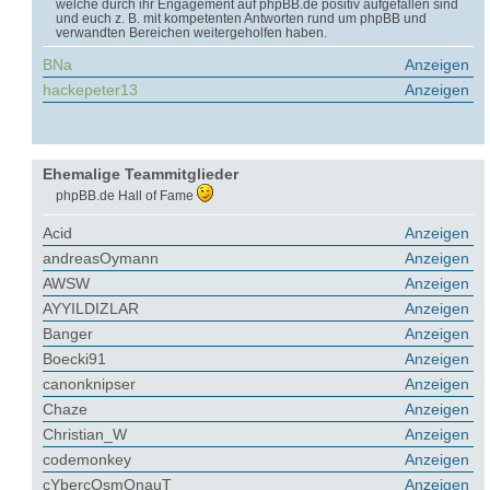
welche durch ihr Engagement auf phpBB.de positiv aufgefallen sind
und euch z. B. mit kompetenten Antworten rund um phpBB und
verwandten Bereichen weitergeholfen haben.
BNa
Anzeigen
hackepeter13
Anzeigen
Ehemalige Teammitglieder
phpBB.de Hall of Fame
Acid
Anzeigen
andreasOymann
Anzeigen
AWSW
Anzeigen
AYYILDIZLAR
Anzeigen
Banger
Anzeigen
Boecki91
Anzeigen
canonknipser
Anzeigen
Chaze
Anzeigen
Christian_W
Anzeigen
codemonkey
Anzeigen
cYbercOsmOnauT
Anzeigen