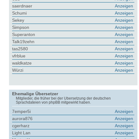
saerdnaer
Anzeigen
Schumi
Anzeigen
Sekey
Anzeigen
Simpson
Anzeigen
Superanton
Anzeigen
Talk19zehn
Anzeigen
tas2580
Anzeigen
vfrblue
Anzeigen
waldkatze
Anzeigen
Würzi
Anzeigen
Ehemalige Übersetzer
Mitglieder, die früher bei der Übersetzung der deutschen
Sprachdateien von phpBB mitgewirkt haben.
7emper5i
Anzeigen
aurora876
Anzeigen
cgerharz
Anzeigen
Light Lan
Anzeigen