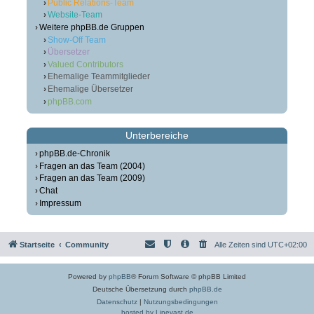
Public Relations-Team
Website-Team
Weitere phpBB.de Gruppen
Show-Off Team
Übersetzer
Valued Contributors
Ehemalige Teammitglieder
Ehemalige Übersetzer
phpBB.com
Unterbereiche
phpBB.de-Chronik
Fragen an das Team (2004)
Fragen an das Team (2009)
Chat
Impressum
Startseite
Community
Alle Zeiten sind
UTC+02:00
Powered by
phpBB
® Forum Software © phpBB Limited
Deutsche Übersetzung durch
phpBB.de
Datenschutz
|
Nutzungsbedingungen
hosted by Linevast.de