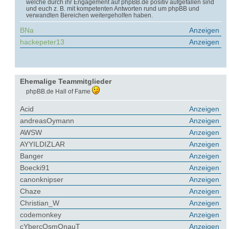
welche durch ihr Engagement auf phpBB.de positiv aufgefallen sind
und euch z. B. mit kompetenten Antworten rund um phpBB und
verwandten Bereichen weitergeholfen haben.
BNa
Anzeigen
hackepeter13
Anzeigen
Ehemalige Teammitglieder
phpBB.de Hall of Fame
Acid
Anzeigen
andreasOymann
Anzeigen
AWSW
Anzeigen
AYYILDIZLAR
Anzeigen
Banger
Anzeigen
Boecki91
Anzeigen
canonknipser
Anzeigen
Chaze
Anzeigen
Christian_W
Anzeigen
codemonkey
Anzeigen
cYbercOsmOnauT
Anzeigen