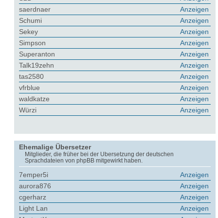
saerdnaer
Anzeigen
Schumi
Anzeigen
Sekey
Anzeigen
Simpson
Anzeigen
Superanton
Anzeigen
Talk19zehn
Anzeigen
tas2580
Anzeigen
vfrblue
Anzeigen
waldkatze
Anzeigen
Würzi
Anzeigen
Ehemalige Übersetzer
Mitglieder, die früher bei der Übersetzung der deutschen
Sprachdateien von phpBB mitgewirkt haben.
7emper5i
Anzeigen
aurora876
Anzeigen
cgerharz
Anzeigen
Light Lan
Anzeigen