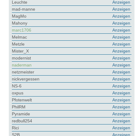
Leuchte
Anzeigen
mad-manne
Anzeigen
MagMo
Anzeigen
Mahony
Anzeigen
marc1706
Anzeigen
Melmac
Anzeigen
Metzle
Anzeigen
Mister_X
Anzeigen
modernist
Anzeigen
naderman
Anzeigen
netzmeister
Anzeigen
nickvergessen
Anzeigen
NS-6
Anzeigen
oxpus
Anzeigen
Pfotenwelt
Anzeigen
PhilRM
Anzeigen
Pyramide
Anzeigen
redbull254
Anzeigen
Rici
Anzeigen
S2B
Anzeigen