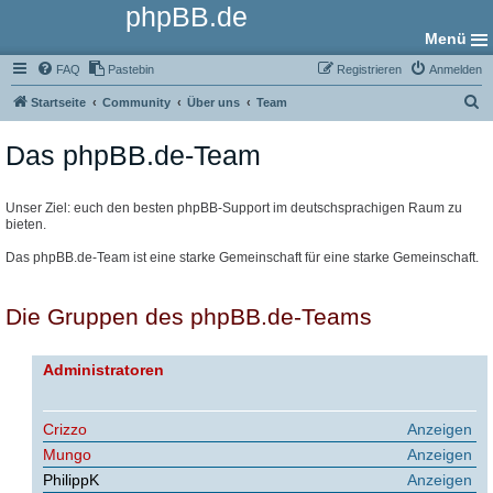
phpBB.de
Menü
FAQ
Pastebin
Registrieren
Anmelden
S
Startseite
Community
Über uns
Team
u
Das phpBB.de-Team
c
h
e
Unser Ziel: euch den besten phpBB-Support im deutschsprachigen Raum zu
bieten.
Das phpBB.de-Team ist eine starke Gemeinschaft für eine starke Gemeinschaft.
Die Gruppen des phpBB.de-Teams
Administratoren
Crizzo
Anzeigen
Mungo
Anzeigen
PhilippK
Anzeigen