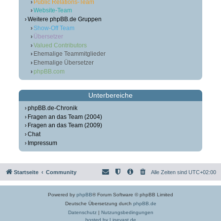
Public Relations-Team
Website-Team
Weitere phpBB.de Gruppen
Show-Off Team
Übersetzer
Valued Contributors
Ehemalige Teammitglieder
Ehemalige Übersetzer
phpBB.com
Unterbereiche
phpBB.de-Chronik
Fragen an das Team (2004)
Fragen an das Team (2009)
Chat
Impressum
Startseite
Community
Alle Zeiten sind
UTC+02:00
Powered by
phpBB
® Forum Software © phpBB Limited
Deutsche Übersetzung durch
phpBB.de
Datenschutz
|
Nutzungsbedingungen
hosted by Linevast.de