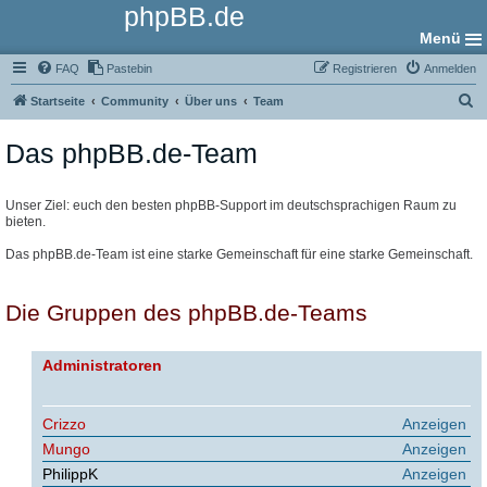
phpBB.de
Menü
FAQ
Pastebin
Registrieren
Anmelden
S
Startseite
Community
Über uns
Team
u
Das phpBB.de-Team
c
h
e
Unser Ziel: euch den besten phpBB-Support im deutschsprachigen Raum zu
bieten.
Das phpBB.de-Team ist eine starke Gemeinschaft für eine starke Gemeinschaft.
Die Gruppen des phpBB.de-Teams
Administratoren
Crizzo
Anzeigen
Mungo
Anzeigen
PhilippK
Anzeigen