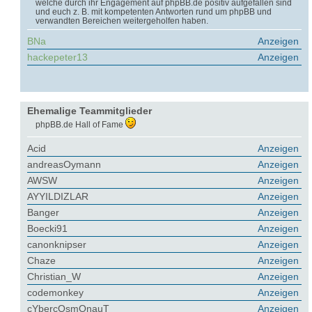
welche durch ihr Engagement auf phpBB.de positiv aufgefallen sind
und euch z. B. mit kompetenten Antworten rund um phpBB und
verwandten Bereichen weitergeholfen haben.
BNa
Anzeigen
hackepeter13
Anzeigen
Ehemalige Teammitglieder
phpBB.de Hall of Fame
Acid
Anzeigen
andreasOymann
Anzeigen
AWSW
Anzeigen
AYYILDIZLAR
Anzeigen
Banger
Anzeigen
Boecki91
Anzeigen
canonknipser
Anzeigen
Chaze
Anzeigen
Christian_W
Anzeigen
codemonkey
Anzeigen
cYbercOsmOnauT
Anzeigen