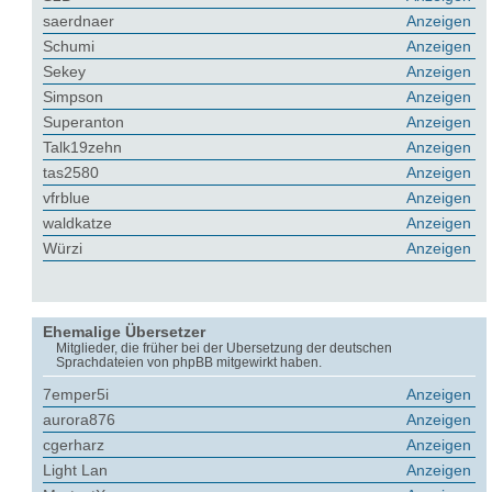
saerdnaer
Anzeigen
Schumi
Anzeigen
Sekey
Anzeigen
Simpson
Anzeigen
Superanton
Anzeigen
Talk19zehn
Anzeigen
tas2580
Anzeigen
vfrblue
Anzeigen
waldkatze
Anzeigen
Würzi
Anzeigen
Ehemalige Übersetzer
Mitglieder, die früher bei der Übersetzung der deutschen
Sprachdateien von phpBB mitgewirkt haben.
7emper5i
Anzeigen
aurora876
Anzeigen
cgerharz
Anzeigen
Light Lan
Anzeigen