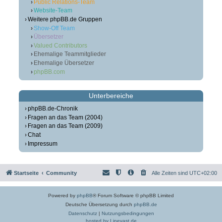
Public Relations-Team
Website-Team
Weitere phpBB.de Gruppen
Show-Off Team
Übersetzer
Valued Contributors
Ehemalige Teammitglieder
Ehemalige Übersetzer
phpBB.com
Unterbereiche
phpBB.de-Chronik
Fragen an das Team (2004)
Fragen an das Team (2009)
Chat
Impressum
Startseite
Community
Alle Zeiten sind
UTC+02:00
Powered by
phpBB
® Forum Software © phpBB Limited
Deutsche Übersetzung durch
phpBB.de
Datenschutz
|
Nutzungsbedingungen
hosted by Linevast.de