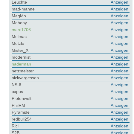
Leuchte
Anzeigen
mad-manne
Anzeigen
MagMo
Anzeigen
Mahony
Anzeigen
marc1706
Anzeigen
Melmac
Anzeigen
Metzle
Anzeigen
Mister_X
Anzeigen
modernist
Anzeigen
naderman
Anzeigen
netzmeister
Anzeigen
nickvergessen
Anzeigen
NS-6
Anzeigen
oxpus
Anzeigen
Pfotenwelt
Anzeigen
PhilRM
Anzeigen
Pyramide
Anzeigen
redbull254
Anzeigen
Rici
Anzeigen
S2B
Anzeigen