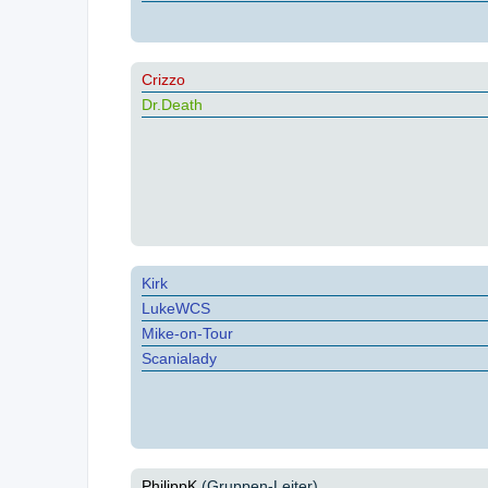
Crizzo
Dr.Death
Kirk
LukeWCS
Mike-on-Tour
Scanialady
PhilippK
(Gruppen-Leiter)