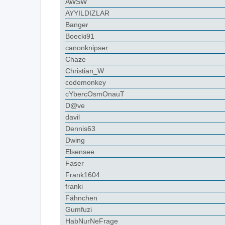
AWSW
AYYILDIZLAR
Banger
Boecki91
canonknipser
Chaze
Christian_W
codemonkey
cYbercOsmOnauT
D@ve
davil
Dennis63
Dwing
Elsensee
Faser
Frank1604
franki
Fähnchen
Gumfuzi
HabNurNeFrage