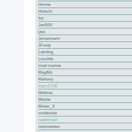
Henne
Hotschi
itst
Jan500
jasc
Jensemann
JFooty
Lehrling
Leuchte
mad-manne
MagMo
Mahony
marc1706
Melmac
Metzle
Mister_X
modernist
naderman
netzmeister