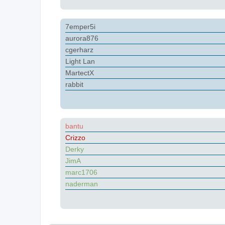
7emper5i
aurora876
cgerharz
Light Lan
MartectX
rabbit
bantu
Crizzo
Derky
JimA
marc1706
naderman