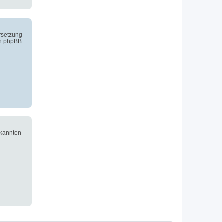
ersetzung
on phpBB
ekannten