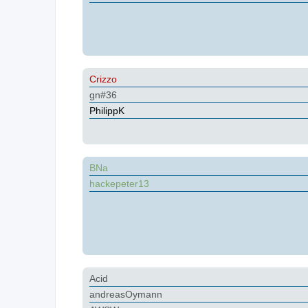
Crizzo
gn#36
PhilippK
BNa
hackepeter13
Acid
andreasOymann