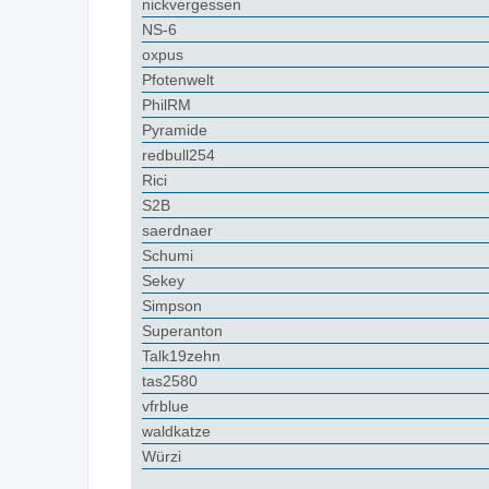
nickvergessen
NS-6
oxpus
Pfotenwelt
PhilRM
Pyramide
redbull254
Rici
S2B
saerdnaer
Schumi
Sekey
Simpson
Superanton
Talk19zehn
tas2580
vfrblue
waldkatze
Würzi