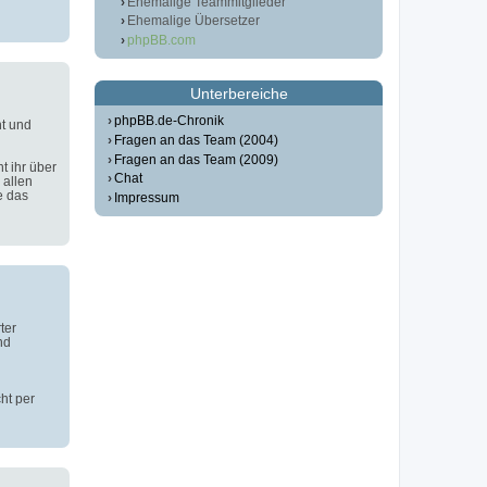
Ehemalige Teammitglieder
Ehemalige Übersetzer
phpBB.com
Unterbereiche
phpBB.de-Chronik
t und
Fragen an das Team (2004)
Fragen an das Team (2009)
t ihr über
Chat
 allen
e das
Impressum
ter
nd
ht per