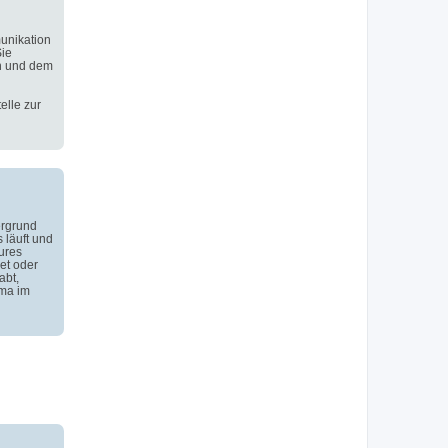
unikation
Sie
n und dem
elle zur
ergrund
 läuft und
ures
et oder
abt,
ema im