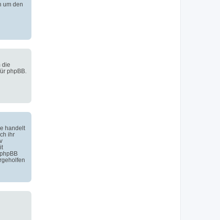
h um den
 die
für phpBB.
e handelt
ch ihr
v
it
 phpBB
rgeholfen