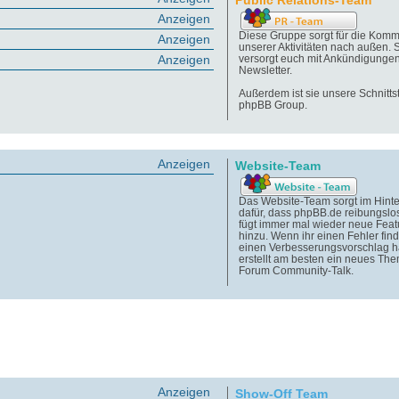
Public Relations-Team
Anzeigen
Diese Gruppe sorgt für die Komm
Anzeigen
unserer Aktivitäten nach außen. 
Anzeigen
versorgt euch mit Ankündigunge
Newsletter.
Außerdem ist sie unsere Schnittst
phpBB Group.
Anzeigen
Website-Team
Das Website-Team sorgt im Hint
dafür, dass phpBB.de reibungslos
fügt immer mal wieder neue Feat
hinzu. Wenn ihr einen Fehler find
einen Verbesserungsvorschlag h
erstellt am besten ein neues Th
Forum Community-Talk.
Anzeigen
Show-Off Team