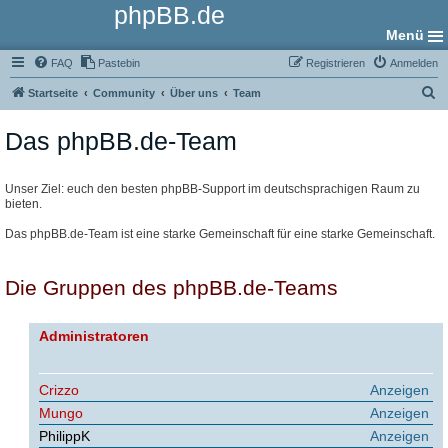
phpBB.de
Menü
FAQ
Pastebin
Registrieren
Anmelden
S
Startseite
Community
Über uns
Team
u
Das phpBB.de-Team
c
h
e
Unser Ziel: euch den besten phpBB-Support im deutschsprachigen Raum zu
bieten.
Das phpBB.de-Team ist eine starke Gemeinschaft für eine starke Gemeinschaft.
Die Gruppen des phpBB.de-Teams
Administratoren
Crizzo
Anzeigen
Mungo
Anzeigen
PhilippK
Anzeigen