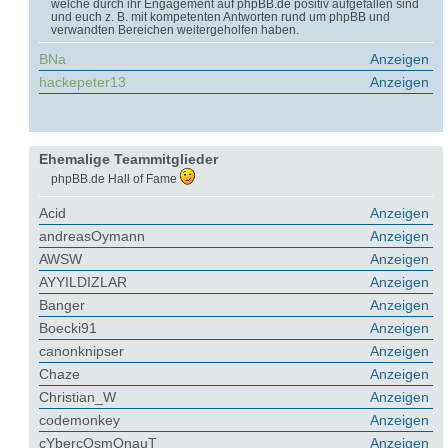
welche durch ihr Engagement auf phpBB.de positiv aufgefallen sind
und euch z. B. mit kompetenten Antworten rund um phpBB und
verwandten Bereichen weitergeholfen haben.
BNa
Anzeigen
hackepeter13
Anzeigen
Ehemalige Teammitglieder
phpBB.de Hall of Fame
Acid
Anzeigen
andreasOymann
Anzeigen
AWSW
Anzeigen
AYYILDIZLAR
Anzeigen
Banger
Anzeigen
Boecki91
Anzeigen
canonknipser
Anzeigen
Chaze
Anzeigen
Christian_W
Anzeigen
codemonkey
Anzeigen
cYbercOsmOnauT
Anzeigen