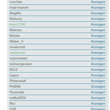
Leuchte
Anzeigen
mad-manne
Anzeigen
MagMo
Anzeigen
Mahony
Anzeigen
marc1706
Anzeigen
Melmac
Anzeigen
Metzle
Anzeigen
Mister_X
Anzeigen
modernist
Anzeigen
naderman
Anzeigen
netzmeister
Anzeigen
nickvergessen
Anzeigen
NS-6
Anzeigen
oxpus
Anzeigen
Pfotenwelt
Anzeigen
PhilRM
Anzeigen
Pyramide
Anzeigen
redbull254
Anzeigen
Rici
Anzeigen
S2B
Anzeigen