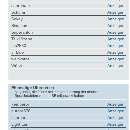
saerdnaer
Anzeigen
Schumi
Anzeigen
Sekey
Anzeigen
Simpson
Anzeigen
Superanton
Anzeigen
Talk19zehn
Anzeigen
tas2580
Anzeigen
vfrblue
Anzeigen
waldkatze
Anzeigen
Würzi
Anzeigen
Ehemalige Übersetzer
Mitglieder, die früher bei der Übersetzung der deutschen
Sprachdateien von phpBB mitgewirkt haben.
7emper5i
Anzeigen
aurora876
Anzeigen
cgerharz
Anzeigen
Light Lan
Anzeigen